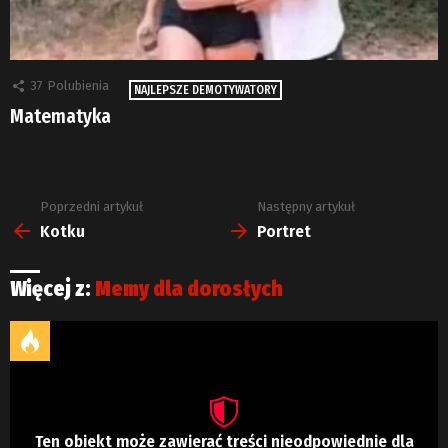
37
Polubienia
NAJLEPSZE DEMOTYWATORY
Matematyka
Poprzedni artykuł
Następny artykuł
Zobacz
więcej
Kotku
Portret
Więcej z:
Memy dla dorosłych
Ten obiekt może zawierać treści nieodpowiednie dla