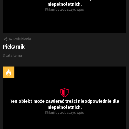
niepełnoletnich.
Kliknij by zobaczyć wpis
14
Polubienia
Piekarnik
3 lata temu
Ten obiekt może zawierać treści nieodpowiednie dla
niepełnoletnich.
Kliknij by zobaczyć wpis