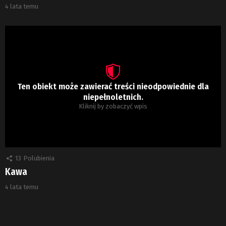
4 lata temu
Ten obiekt może zawierać treści nieodpowiednie dla
niepełnoletnich.
Kliknij by zobaczyć wpis
13
Polubienia
Kawa
4 lata temu