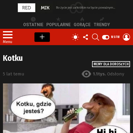
OSTATNIE
POPULARNE
GORĄCE
TRENDY
OBSERWUJ
SZUKAJ
Z
PRZEŁĄCZ
NSFW
NAS
S
SKÓRKĘ
Menu
Kotku
MEMY DLA DOROSŁYCH
5 lat temu
1.1tys.
Odsłony