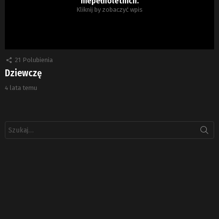
niepełnoletnich.
Kliknij by zobaczyć wpis
21
Polubienia
Dziewczę
4 lata temu
Szukaj: