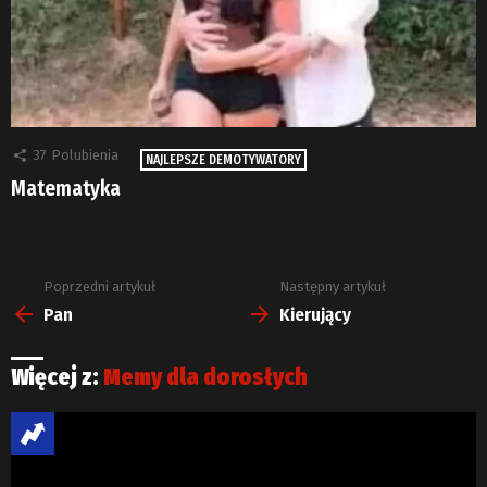
37
Polubienia
NAJLEPSZE DEMOTYWATORY
Matematyka
Poprzedni artykuł
Następny artykuł
Zobacz
więcej
Pan
Kierujący
Więcej z:
Memy dla dorosłych