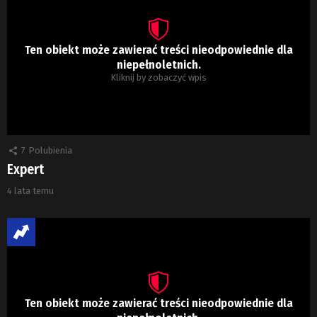
Ten obiekt może zawierać treści nieodpowiednie dla
niepełnoletnich.
Kliknij by zobaczyć wpis
7
Polubienia
Expert
4 lata temu
Ten obiekt może zawierać treści nieodpowiednie dla