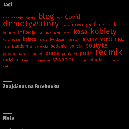
Tagi
blog
Covid
aids
beemka
biedra
cola
demotywatory
dowcipy
facebook
dieta
kobiety
kasa
inflacja
humor
janusz
jasiu
kartki
memy
mąż
ksiądz
menel
koronawirus
lekarz
lockdown
maseczki
polityka
pandemia
podanie
policja
nasa
paradoks
redmik
praca
putin
poniedziałek
poseł
punkt G
szwagier
rodzina
zdrada
skype
szczepionka
xiaomi
ziemniak
żart
Znajdź nas na Facebooku
Meta