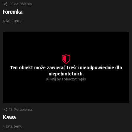
13
Polubienia
Foremka
4 lata temu
Ten obiekt może zawierać treści nieodpowiednie dla
niepełnoletnich.
Kliknij by zobaczyć wpis
13
Polubienia
Kawa
4 lata temu