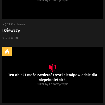
21
Polubienia
Dziewczę
4 lata temu
Ten obiekt może zawierać treści nieodpowiednie dla
niepełnoletnich.
Kliknij by zobaczyć wpis