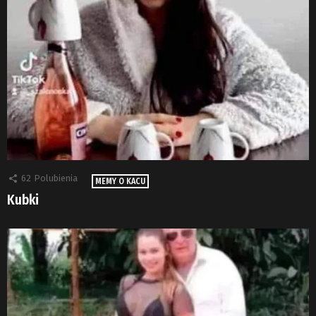
62
Polubienia
MEMY O KACU
Kubki