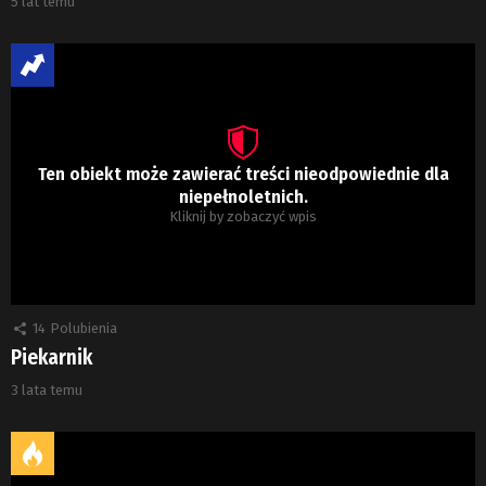
5 lat temu
Ten obiekt może zawierać treści nieodpowiednie dla
niepełnoletnich.
Kliknij by zobaczyć wpis
14
Polubienia
Piekarnik
3 lata temu