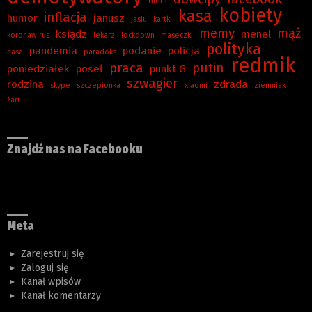
dieta
kobiety
kasa
inflacja
humor
janusz
jasiu
kartki
memy
mąż
ksiądz
menel
koronawirus
lekarz
lockdown
maseczki
polityka
pandemia
podanie
policja
nasa
paradoks
redmik
praca
putin
poniedziałek
poseł
punkt G
szwagier
rodzina
zdrada
skype
szczepionka
xiaomi
ziemniak
żart
Znajdź nas na Facebooku
Meta
Zarejestruj się
Zaloguj się
Kanał wpisów
Kanał komentarzy