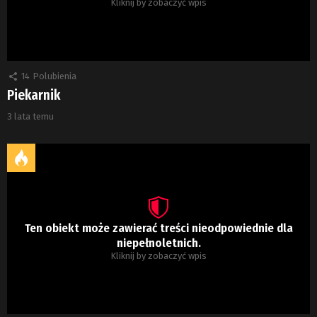
Kliknij by zobaczyć wpis
14
Polubienia
Piekarnik
3 lata temu
Ten obiekt może zawierać treści nieodpowiednie dla
niepełnoletnich.
Kliknij by zobaczyć wpis