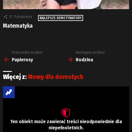
37
Polubienia
NAJLEPSZE DEMOTYWATORY
Matematyka
Poprzedni artykuł
Następny artykuł
Zobacz
więcej
Papierosy
Rodzina
Więcej z:
Memy dla dorosłych
Ten obiekt może zawierać treści nieodpowiednie dla
niepełnoletnich.