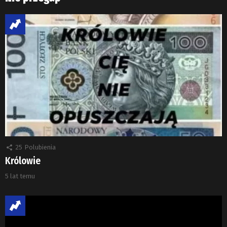
25
Polubienia
Królowie
5 lat temu