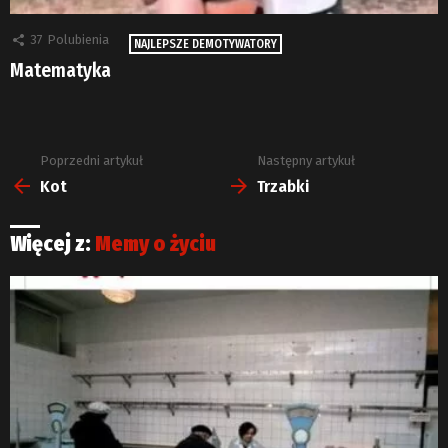
37
Polubienia
NAJLEPSZE DEMOTYWATORY
Matematyka
Poprzedni artykuł
Następny artykuł
Zobacz
więcej
Kot
Trzabki
Więcej z:
Memy o życiu