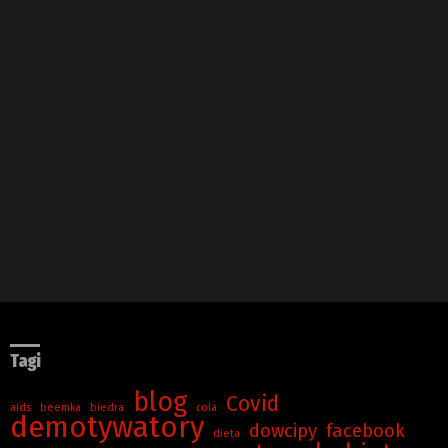
Tagi
blog
Covid
aids
beemka
biedra
cola
demotywatory
dowcipy
facebook
dieta