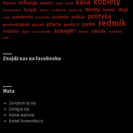
kobiety
kasa
inflacja
humor
janusz
jasiu
kartki
memy
mąż
ksiądz
menel
koronawirus
lekarz
lockdown
maseczki
polityka
pandemia
podanie
policja
nasa
paradoks
redmik
praca
putin
poniedziałek
poseł
punkt G
szwagier
rodzina
zdrada
skype
szczepionka
xiaomi
ziemniak
żart
Znajdź nas na Facebooku
Meta
Zarejestruj się
Zaloguj się
Kanał wpisów
Kanał komentarzy