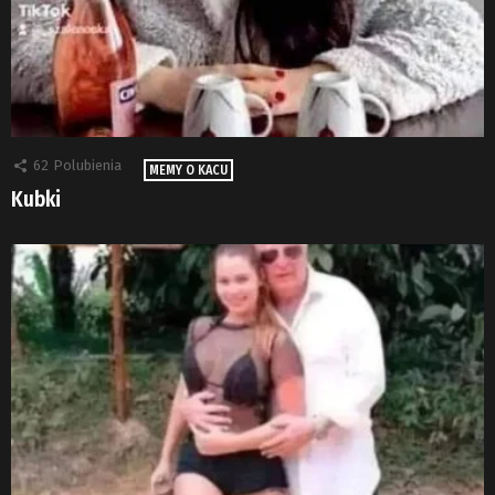
62
Polubienia
MEMY O KACU
Kubki