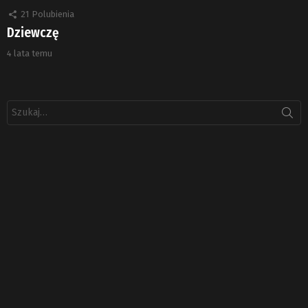
21
Polubienia
Dziewczę
4 lata temu
Szukaj: