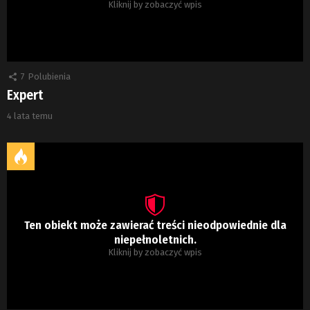
Kliknij by zobaczyć wpis
7
Polubienia
Expert
4 lata temu
Ten obiekt może zawierać treści nieodpowiednie dla
niepełnoletnich.
Kliknij by zobaczyć wpis