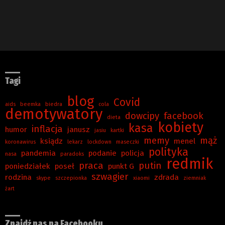
Tagi
blog
Covid
aids
beemka
biedra
cola
demotywatory
dowcipy
facebook
dieta
kobiety
kasa
inflacja
humor
janusz
jasiu
kartki
memy
mąż
ksiądz
menel
koronawirus
lekarz
lockdown
maseczki
polityka
pandemia
podanie
policja
nasa
paradoks
redmik
praca
putin
poniedziałek
poseł
punkt G
szwagier
rodzina
zdrada
skype
szczepionka
xiaomi
ziemniak
żart
Znajdź nas na Facebooku