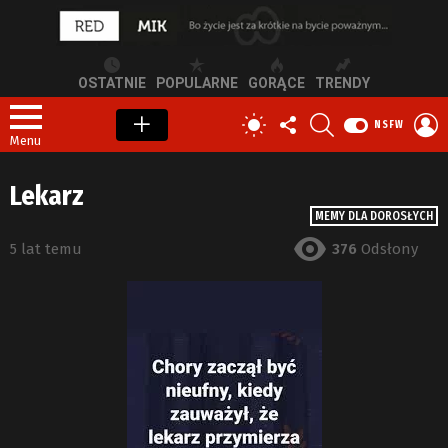
OSTATNIE
POPULARNE
GORĄCE
TRENDY
OBSERWUJ
SZUKAJ
Z
PRZEŁĄCZ
NSFW
NAS
S
SKÓRKĘ
Menu
Lekarz
MEMY DLA DOROSŁYCH
5 lat temu
376
Odsłony