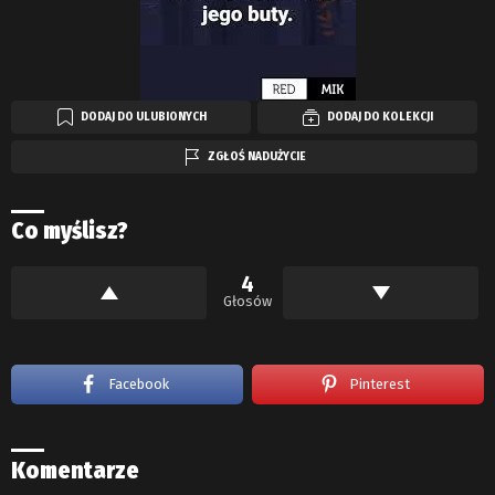
DODAJ DO ULUBIONYCH
DODAJ DO KOLEKCJI
ZGŁOŚ NADUŻYCIE
Co myślisz?
4
Głosów
Facebook
Pinterest
Komentarze