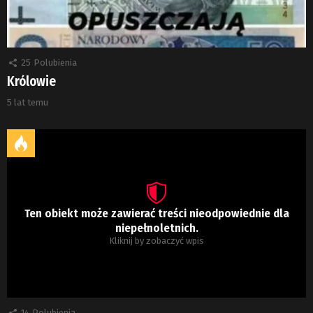
25
Polubienia
Królowie
5 lat temu
Ten obiekt może zawierać treści nieodpowiednie dla
niepełnoletnich.
Kliknij by zobaczyć wpis
14
Polubienia