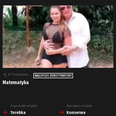
37
Polubienia
NAJLEPSZE DEMOTYWATORY
Matematyka
Poprzedni artykuł
Następny artykuł
Zobacz
więcej
Torebka
Konserwa