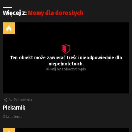
Więcej z:
Memy dla dorosłych
Ten obiekt może zawierać treści nieodpowiednie dla
niepełnoletnich.
Kliknij by zobaczyć wpis
14
Polubienia
Piekarnik
3 lata temu