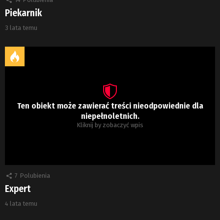
Piekarnik
3 lata temu
Ten obiekt może zawierać treści nieodpowiednie dla
niepełnoletnich.
Kliknij by zobaczyć wpis
7
Polubienia
Expert
4 lata temu