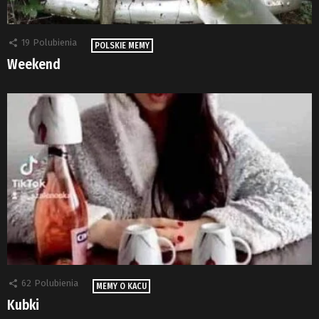
19
Polubienia
POLSKIE MEMY
Weekend
62
Polubienia
MEMY O KACU
Kubki