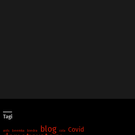
Tagi
blog
Covid
aids
beemka
biedra
cola