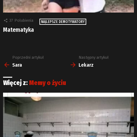
37
Polubienia
NAJLEPSZE DEMOTYWATORY
Matematyka
Poprzedni artykuł
Następny artykuł
Zobacz
więcej
Sara
Lekarz
Więcej z:
Memy o życiu