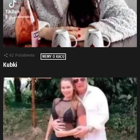
62
Polubienia
MEMY O KACU
Kubki