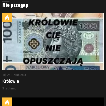
Nie przegap
25
Polubienia
Królowie
5 lat temu