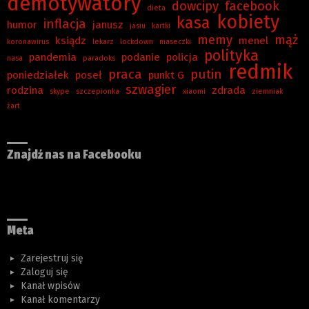
demotywatory
dowcipy
facebook
dieta
kobiety
kasa
inflacja
humor
janusz
jasiu
kartki
memy
mąż
ksiądz
menel
koronawirus
lekarz
lockdown
maseczki
polityka
pandemia
podanie
policja
nasa
paradoks
redmik
praca
putin
poniedziałek
poseł
punkt G
szwagier
rodzina
zdrada
skype
szczepionka
xiaomi
ziemniak
żart
Znajdź nas na Facebooku
Meta
Zarejestruj się
Zaloguj się
Kanał wpisów
Kanał komentarzy