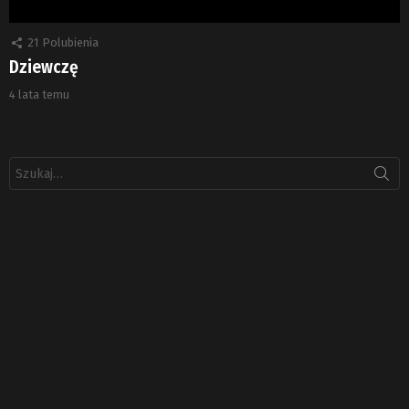
21
Polubienia
Dziewczę
4 lata temu
Szukaj: