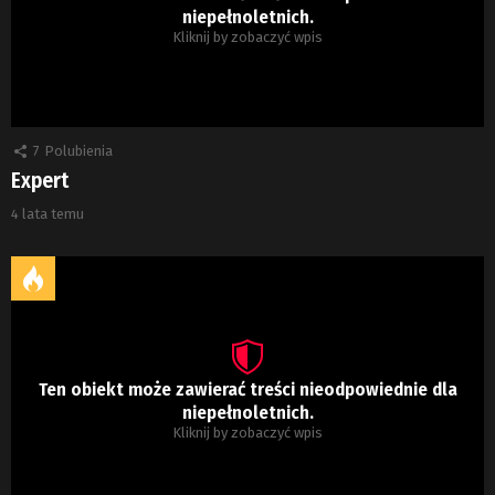
niepełnoletnich.
Kliknij by zobaczyć wpis
7
Polubienia
Expert
4 lata temu
Ten obiekt może zawierać treści nieodpowiednie dla
niepełnoletnich.
Kliknij by zobaczyć wpis