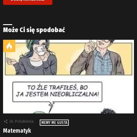
Może Ci się spodobać
26
Polubienia
MEMY ME GUSTA
Matematyk