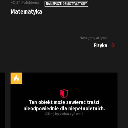
37
Polubienia
NAJLEPSZE DEMOTYWATORY
Matematyka
Następny artykuł
Fizyka
Ten obiekt może zawierać treści
nieodpowiednie dla niepełnoletnich.
Kliknij by zobaczyć wpis