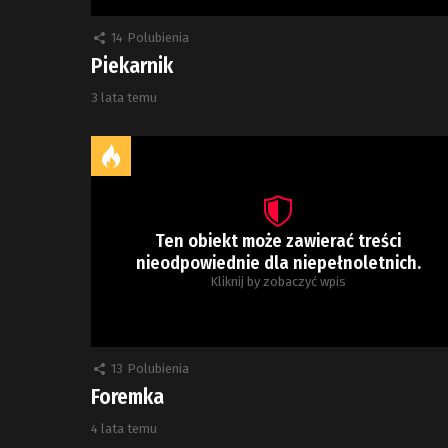
14
Polubienia
Piekarnik
3 lata temu
Ten obiekt może zawierać treści
nieodpowiednie dla niepełnoletnich.
Kliknij by zobaczyć wpis
13
Polubienia
Foremka
4 lata temu