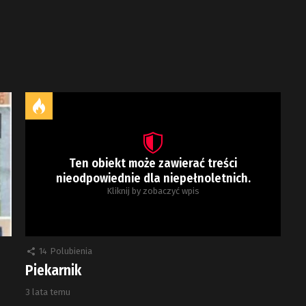
Ten obiekt może zawierać treści
nieodpowiednie dla niepełnoletnich.
Kliknij by zobaczyć wpis
14
Polubienia
Piekarnik
3 lata temu