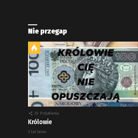
Nie przegap
25
Polubienia
Królowie
5 lat temu