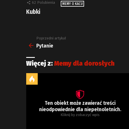
62
Polubienia
MEMY O KACU
Kubki
Poprzedni artykuł
Zobacz
więcej
Pytanie
Więcej z:
Memy dla dorosłych
Ten obiekt może zawierać treści
nieodpowiednie dla niepełnoletnich.
Kliknij by zobaczyć wpis