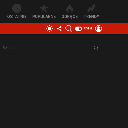
OSTATNIE
POPULARNE
GORĄCE
TRENDY
OBSERWUJ
SZUKAJ
ZALOGUJ
PRZEŁĄCZ
NSFW
NAS
SIĘ
SKÓRKĘ
Szukaj: