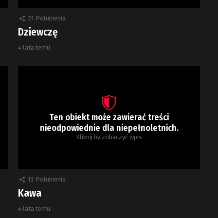
21
Polubienia
Dziewczę
4 lata temu
Ten obiekt może zawierać treści
nieodpowiednie dla niepełnoletnich.
Kliknij by zobaczyć wpis
13
Polubienia
Kawa
4 lata temu