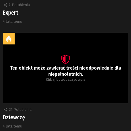
7
Polubienia
Expert
4 lata temu
Ten obiekt może zawierać treści nieodpowiednie dla
niepełnoletnich.
Kliknij by zobaczyć wpis
21
Polubienia
Dziewczę
4 lata temu