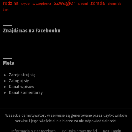
szwagier
rodzina
zdrada
skype
szczepionka
xiaomi
ziemniak
żart
Znajdź nas na Facebooku
Meta
Zarejestruj się
Zaloguj się
Kanał wpisów
Kanał komentarzy
Wszelkie demotywatory w serwisie są generowane przez użytkowników
serwisu i jego właściciel nie bierze za nie odpowiedzialności.
Informacja o ciasteczkach
Polityka prywatności
Regulamin