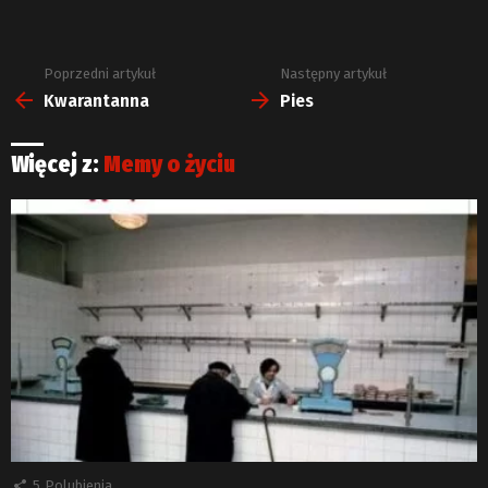
Poprzedni artykuł
Następny artykuł
Zobacz
więcej
Kwarantanna
Pies
Więcej z:
Memy o życiu
5
Polubienia