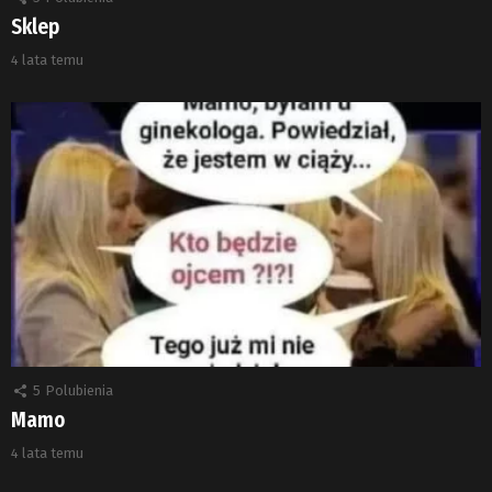
Sklep
4 lata temu
5
Polubienia
Mamo
4 lata temu