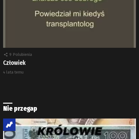
9
Polubienia
Człowiek
4 lata temu
Nie przegap