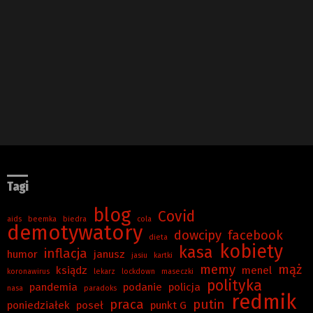
Tagi
blog
Covid
aids
beemka
biedra
cola
demotywatory
dowcipy
facebook
dieta
kobiety
kasa
inflacja
humor
janusz
jasiu
kartki
memy
mąż
ksiądz
menel
koronawirus
lekarz
lockdown
maseczki
polityka
pandemia
podanie
policja
nasa
paradoks
redmik
praca
putin
poniedziałek
poseł
punkt G