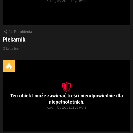
Kliknij by zobaczyć wpis
14
Polubienia
Piekarnik
3 lata temu
Ten obiekt może zawierać treści nieodpowiednie dla
niepełnoletnich.
Kliknij by zobaczyć wpis