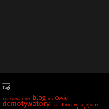
Tagi
blog
Covid
aids
beemka
biedra
cola
demotywatory
dowcipy
facebook
dieta