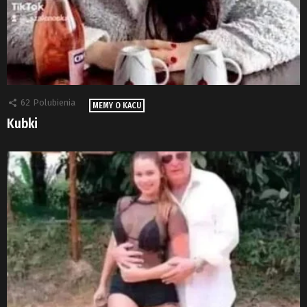
62
Polubienia
MEMY O KACU
Kubki