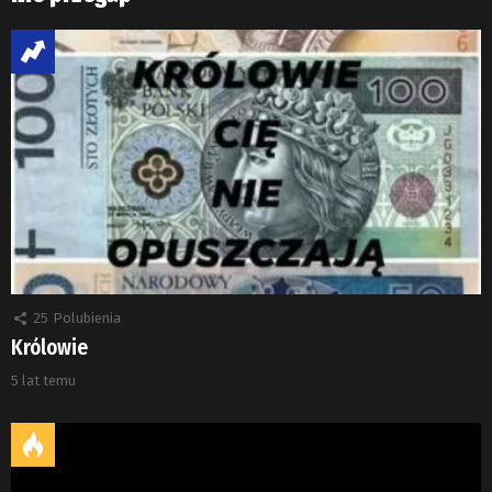
25
Polubienia
Królowie
5 lat temu