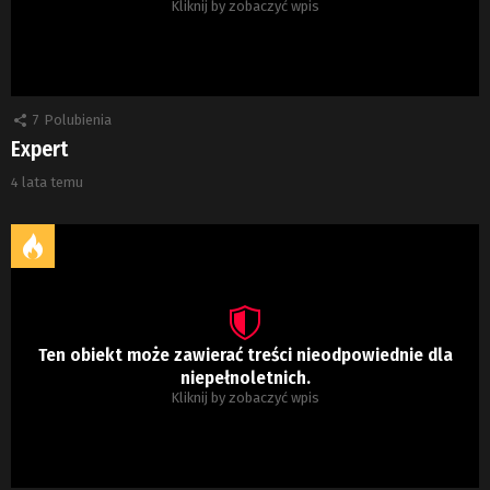
Kliknij by zobaczyć wpis
7
Polubienia
Expert
4 lata temu
Ten obiekt może zawierać treści nieodpowiednie dla
niepełnoletnich.
Kliknij by zobaczyć wpis