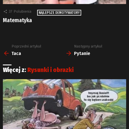
37
Polubienia
NAJLEPSZE DEMOTYWATORY
Matematyka
Poprzedni artykuł
Następny artykuł
Zobacz
więcej
Taca
Pytanie
Więcej z:
Rysunki i obrazki