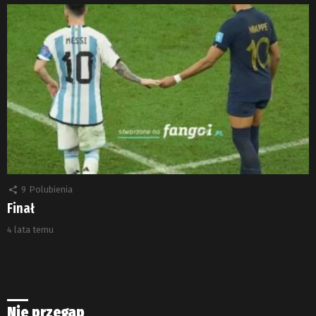
9
Polubienia
Finał
4 lata temu
Nie przegap