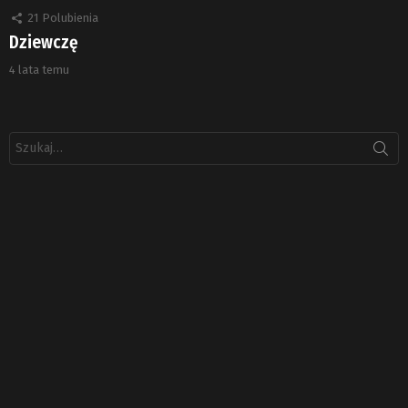
21
Polubienia
Dziewczę
4 lata temu
Szukaj: