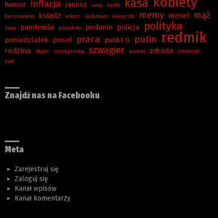
kobiety
kasa
inflacja
humor
janusz
jasiu
kartki
memy
mąż
ksiądz
menel
koronawirus
lekarz
lockdown
maseczki
polityka
pandemia
podanie
policja
nasa
paradoks
redmik
praca
putin
poniedziałek
poseł
punkt G
szwagier
rodzina
zdrada
skype
szczepionka
xiaomi
ziemniak
żart
Znajdź nas na Facebooku
Meta
Zarejestruj się
Zaloguj się
Kanał wpisów
Kanał komentarzy