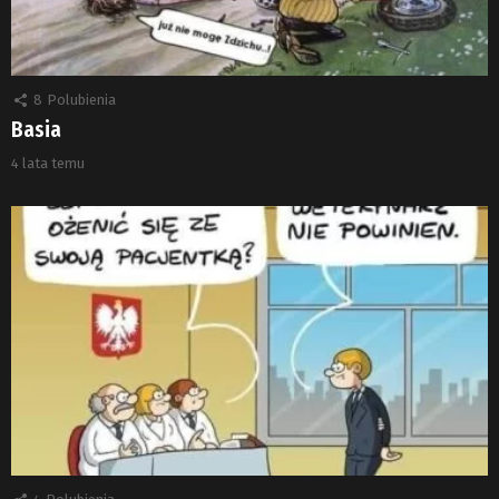
8
Polubienia
Basia
4 lata temu