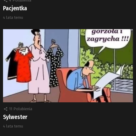
4
Polubienia
Pacjentka
4 lata temu
11
Polubienia
Sylwester
4 lata temu