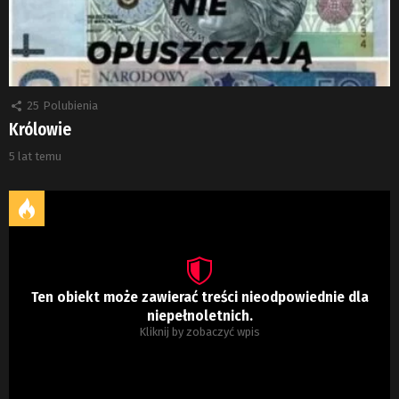
25
Polubienia
Królowie
5 lat temu
Ten obiekt może zawierać treści nieodpowiednie dla
niepełnoletnich.
Kliknij by zobaczyć wpis