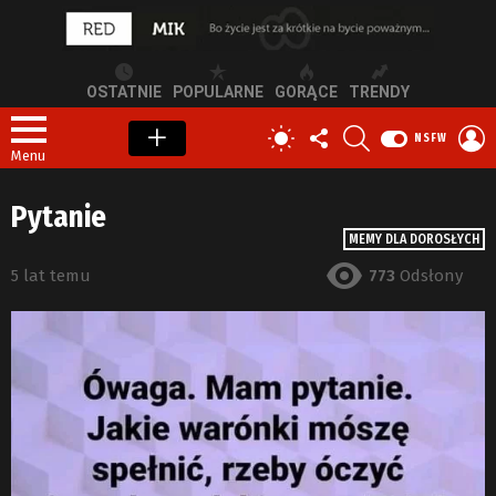
OSTATNIE
POPULARNE
GORĄCE
TRENDY
OBSERWUJ
SZUKAJ
Z
PRZEŁĄCZ
NSFW
NAS
S
SKÓRKĘ
Menu
Pytanie
MEMY DLA DOROSŁYCH
5 lat temu
773
Odsłony