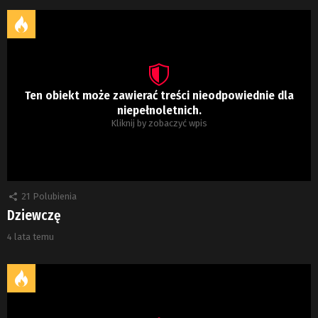
Ten obiekt może zawierać treści nieodpowiednie dla
niepełnoletnich.
Kliknij by zobaczyć wpis
21
Polubienia
Dziewczę
4 lata temu