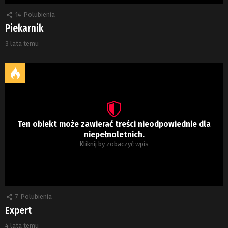
14
Polubienia
Piekarnik
3 lata temu
Ten obiekt może zawierać treści nieodpowiednie dla
niepełnoletnich.
Kliknij by zobaczyć wpis
7
Polubienia
Expert
4 lata temu