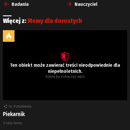
więcej
Badania
Nauczyciel
Więcej z:
Memy dla dorosłych
Ten obiekt może zawierać treści nieodpowiednie dla
niepełnoletnich.
Kliknij by zobaczyć wpis
14
Polubienia
Piekarnik
3 lata temu