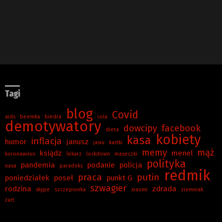
Tagi
blog
Covid
aids
beemka
biedra
cola
demotywatory
dowcipy
facebook
dieta
kobiety
kasa
inflacja
humor
janusz
jasiu
kartki
memy
mąż
ksiądz
menel
koronawirus
lekarz
lockdown
maseczki
polityka
pandemia
podanie
policja
nasa
paradoks
redmik
praca
putin
poniedziałek
poseł
punkt G
szwagier
rodzina
zdrada
skype
szczepionka
xiaomi
ziemniak
żart