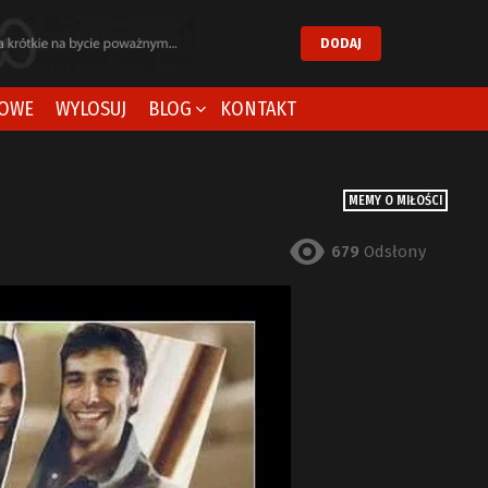
DODAJ
OWE
WYLOSUJ
BLOG
KONTAKT
MEMY O MIŁOŚCI
679
Odsłony