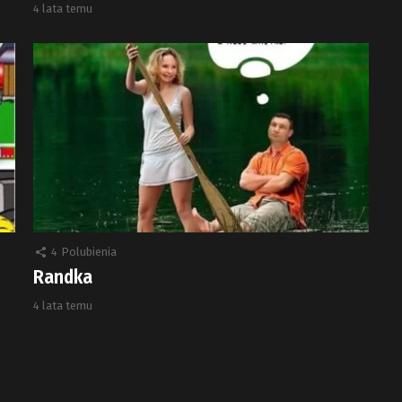
4 lata temu
4
Polubienia
Randka
4 lata temu