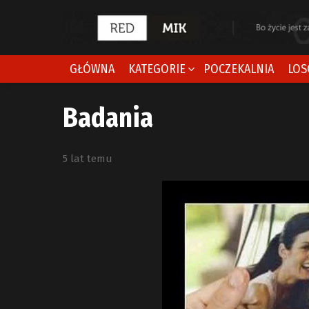
GŁÓWNA
KATEGORIE
POCZEKALNIA
LOS
Badania
5 lat temu