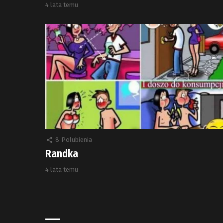
4 lata temu
8
Polubienia
Randka
4 lata temu