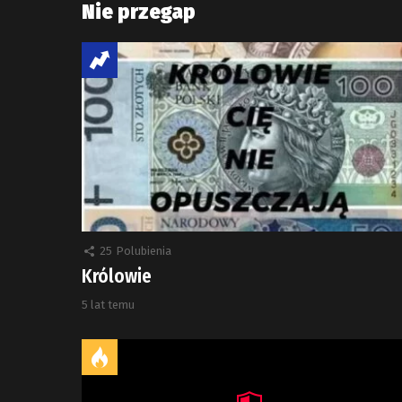
Nie przegap
25
Polubienia
Królowie
5 lat temu