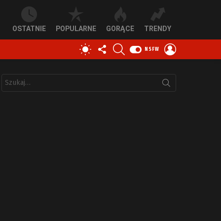
OSTATNIE
POPULARNE
GORĄCE
TRENDY
OBSERWUJ
SZUKAJ
ZALOGUJ
PRZEŁĄCZ
NSFW
NAS
SIĘ
SKÓRKĘ
Szukaj: