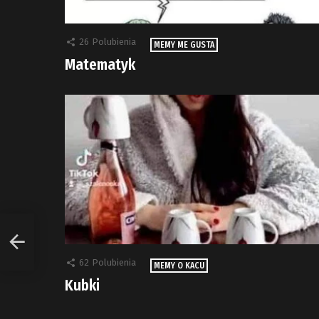
26
Polubienia
MEMY ME GUSTA
Matematyk
62
Polubienia
MEMY O KACU
Kubki