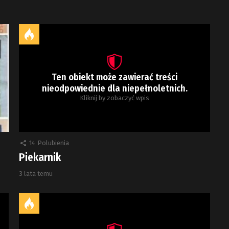
Ten obiekt może zawierać treści
nieodpowiednie dla niepełnoletnich.
Kliknij by zobaczyć wpis
14
Polubienia
Piekarnik
3 lata temu