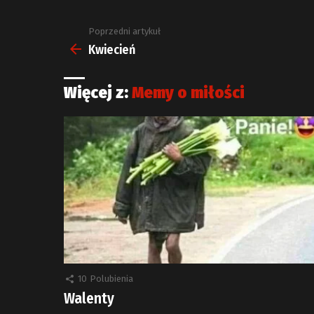
Poprzedni artykuł
Zobacz
więcej
Kwiecień
Więcej z:
Memy o miłości
10
Polubienia
Walenty