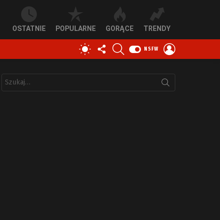
OSTATNIE
POPULARNE
GORĄCE
TRENDY
OBSERWUJ
SZUKAJ
ZALOGUJ
PRZEŁĄCZ
NSFW
NAS
SIĘ
SKÓRKĘ
Szukaj: