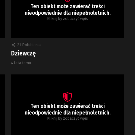
Ten obiekt może zawierać treści
nieodpowiednie dla niepełnoletnich.
Kliknij by zobaczyć wpis
21
Polubienia
Dziewczę
4 lata temu
Ten obiekt może zawierać treści
nieodpowiednie dla niepełnoletnich.
Kliknij by zobaczyć wpis