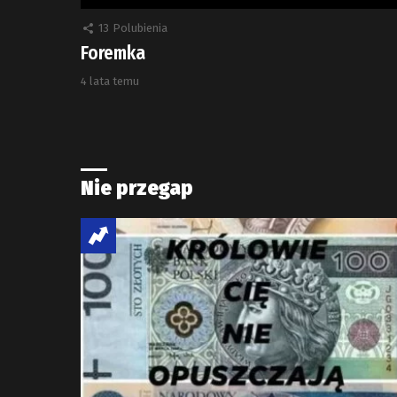
13
Polubienia
Foremka
4 lata temu
Nie przegap