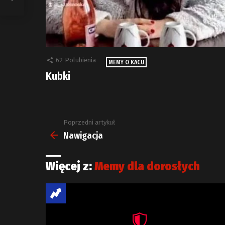
62
Polubienia
MEMY O KACU
Kubki
Poprzedni artykuł
Zobacz
więcej
Nawigacja
Więcej z:
Memy dla dorosłych