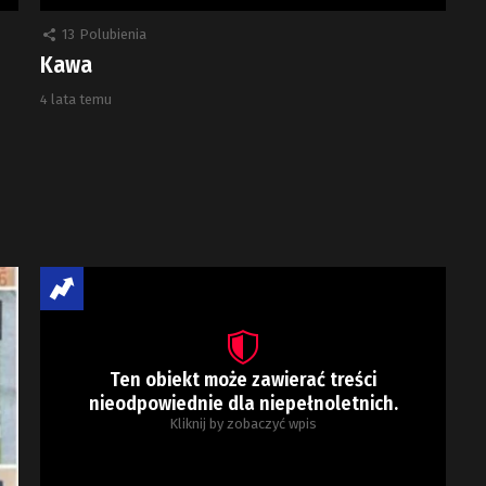
13
Polubienia
Kawa
4 lata temu
Ten obiekt może zawierać treści
nieodpowiednie dla niepełnoletnich.
Kliknij by zobaczyć wpis