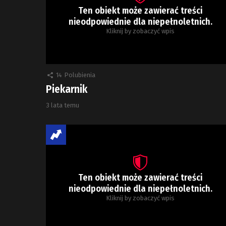
Ten obiekt może zawierać treści
nieodpowiednie dla niepełnoletnich.
Kliknij by zobaczyć wpis
14
Polubienia
Piekarnik
3 lata temu
Ten obiekt może zawierać treści
nieodpowiednie dla niepełnoletnich.
Kliknij by zobaczyć wpis