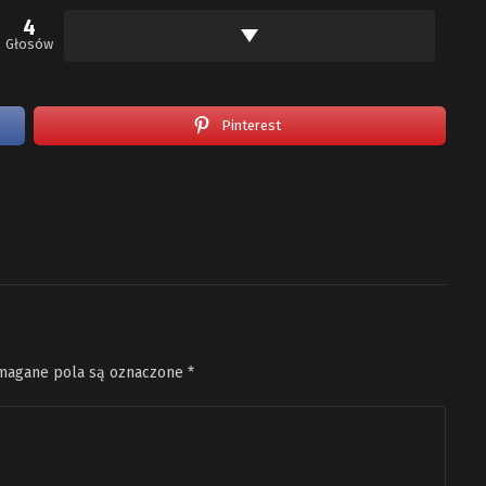
4
Głosów
Pinterest
agane pola są oznaczone
*