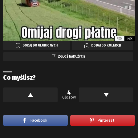
DODAJ DO ULUBIONYCH
DODAJ DO KOLEKCJI
ZGŁOŚ NADUŻYCIE
Co myślisz?
4
Głosów
Facebook
Pinterest