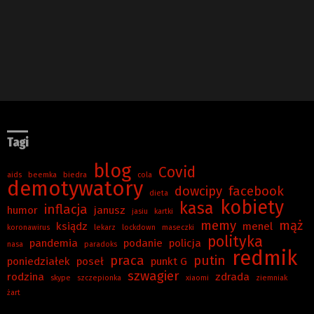
Tagi
blog
Covid
aids
beemka
biedra
cola
demotywatory
dowcipy
facebook
dieta
kobiety
kasa
inflacja
humor
janusz
jasiu
kartki
memy
mąż
ksiądz
menel
koronawirus
lekarz
lockdown
maseczki
polityka
pandemia
podanie
policja
nasa
paradoks
redmik
praca
putin
poniedziałek
poseł
punkt G
szwagier
rodzina
zdrada
skype
szczepionka
xiaomi
ziemniak
żart