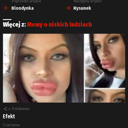
Poprzedni artykuł
Następny artykuł
Zobacz
więcej
Blondynka
Rysunek
Więcej z:
Memy o niskich ludziach
4
Polubienia
Efekt
5 lat temu