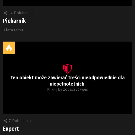
14
Polubienia
Piekarnik
3 lata temu
Ten obiekt może zawierać treści nieodpowiednie dla
niepełnoletnich.
Kliknij by zobaczyć wpis
7
Polubienia
Expert