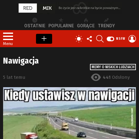
OSTATNIE
POPULARNE
GORĄCE
TRENDY
OBSERWUJ
SZUKAJ
Z
PRZEŁĄCZ
NSFW
NAS
S
SKÓRKĘ
Menu
Nawigacja
MEMY O NISKICH LUDZIACH
5 lat temu
441
Odsłony