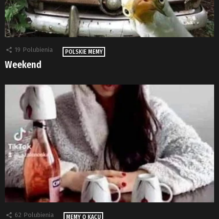
19
Polubienia
POLSKIE MEMY
Weekend
62
Polubienia
MEMY O KACU