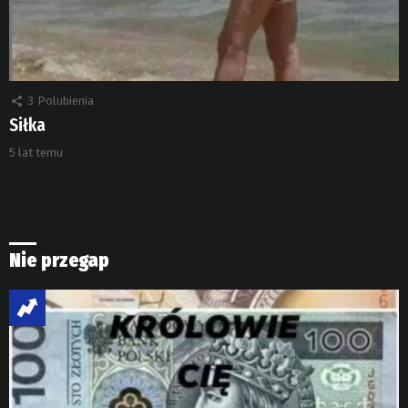
3
Polubienia
Siłka
5 lat temu
Nie przegap