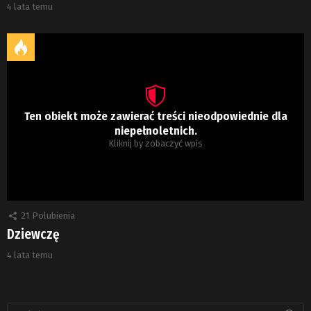
4 lata temu
Ten obiekt może zawierać treści nieodpowiednie dla
niepełnoletnich.
Kliknij by zobaczyć wpis
21
Polubienia
Dziewczę
4 lata temu
Szukaj: