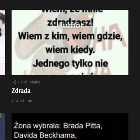
7
Polubienia
Zdrada
4 lata temu