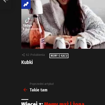
62
Polubienia
MEMY O KACU
Kubki
Poprzedni artykuł
Zobacz
więcej
Takie tam
Więcej z:
Memy mąż i żona