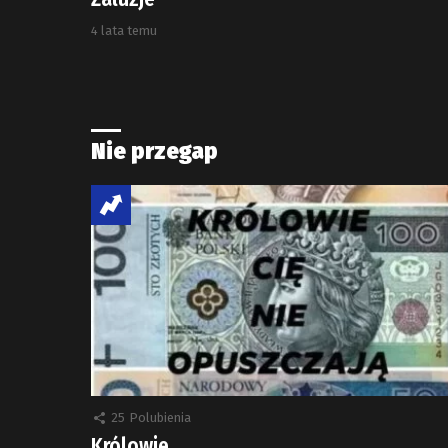
4 lata temu
Nie przegap
25
Polubienia
Królowie