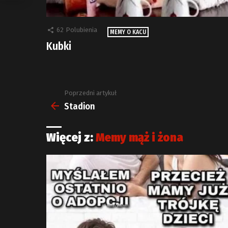
62
Polubienia
MEMY O KACU
Kubki
Poprzedni artykuł
Zobacz
więcej
Stadion
Więcej z:
Memy mąż i żona