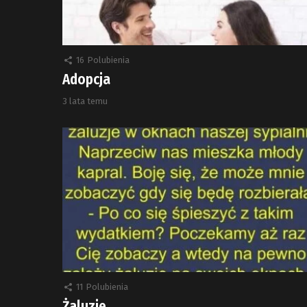
16
Polubienia
Adopcja
3 lata temu
11
Polubienia
Żaluzje