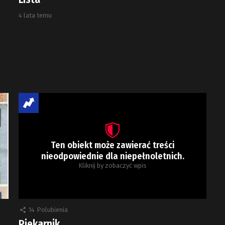
4 lata temu
Ten obiekt może zawierać treści
nieodpowiednie dla niepełnoletnich.
Kliknij by zobaczyć wpis
14
Polubienia
Piekarnik