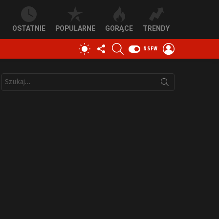
OSTATNIE
POPULARNE
GORĄCE
TRENDY
OBSERWUJ
SZUKAJ
ZALOGUJ
PRZEŁĄCZ
NSFW
NAS
SIĘ
SKÓRKĘ
Szukaj: