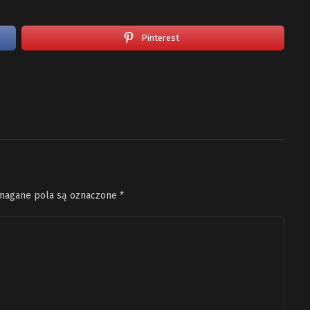
Pinterest
agane pola są oznaczone
*