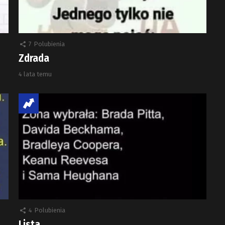
7
Polubienia
Zdrada
4 lata temu
4
Polubienia
Lista