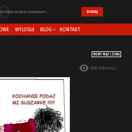
DODAJ
OWE
WYLOSUJ
BLOG
KONTAKT
MEMY MĄŻ I ŻONA
155
Odsłony