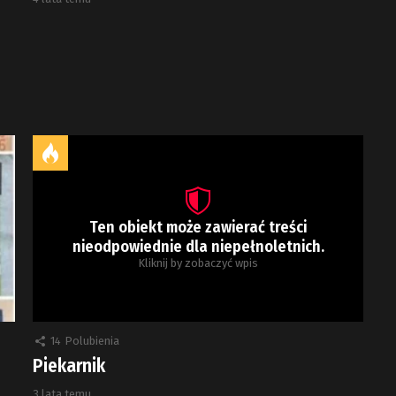
Ten obiekt może zawierać treści
nieodpowiednie dla niepełnoletnich.
Kliknij by zobaczyć wpis
14
Polubienia
Piekarnik
3 lata temu