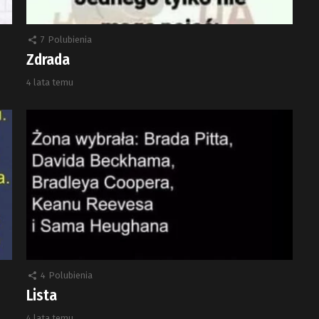
7
Polubienia
Zdrada
4 lata temu
4
Polubienia
Lista
4 lata temu