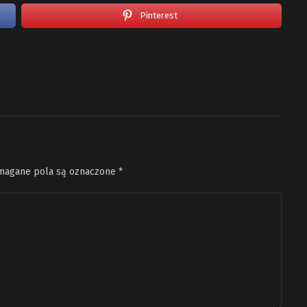
Pinterest
agane pola są oznaczone
*