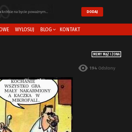
DODAJ
OWE
WYLOSUJ
BLOG
KONTAKT
MEMY MĄŻ I ŻONA
194
Odsłony