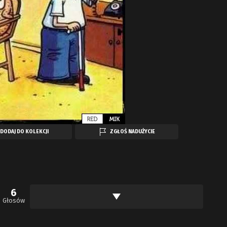
DODAJ DO KOLEKCJI
ZGŁOŚ NADUŻYCIE
6
Głosów