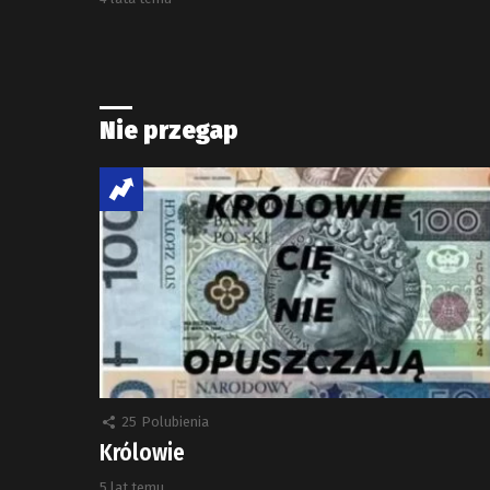
Nie przegap
25
Polubienia
Królowie
5 lat temu