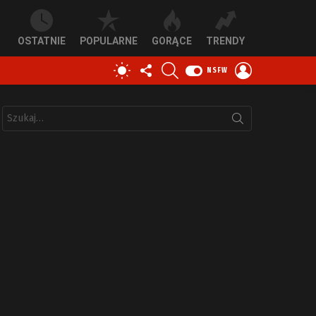
OSTATNIE
POPULARNE
GORĄCE
TRENDY
OBSERWUJ
SZUKAJ
ZALOGUJ
PRZEŁĄCZ
NSFW
NAS
SIĘ
SKÓRKĘ
Szukaj: