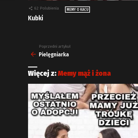
62
Polubienia
MEMY O KACU
Kubki
Poprzedni artykuł
Zobacz
więcej
Pielęgniarka
Więcej z:
Memy mąż i żona