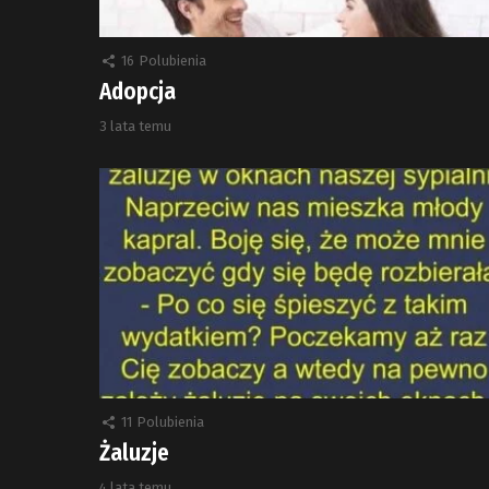
16
Polubienia
Adopcja
3 lata temu
11
Polubienia
Żaluzje
4 lata temu