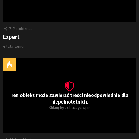
7
Polubienia
Expert
4 lata temu
Ten obiekt może zawierać treści nieodpowiednie dla
niepełnoletnich.
Kliknij by zobaczyć wpis