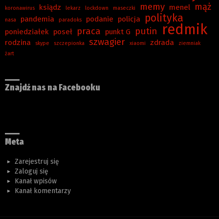
memy
mąż
ksiądz
menel
koronawirus
lekarz
lockdown
maseczki
polityka
pandemia
podanie
policja
nasa
paradoks
redmik
praca
putin
poniedziałek
poseł
punkt G
szwagier
rodzina
zdrada
skype
szczepionka
xiaomi
ziemniak
żart
Znajdź nas na Facebooku
Meta
Zarejestruj się
Zaloguj się
Kanał wpisów
Kanał komentarzy