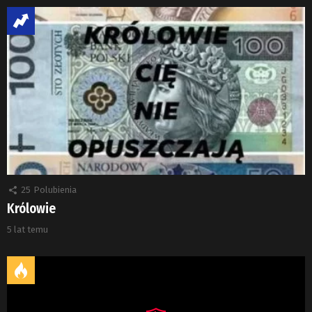
25
Polubienia
Królowie
5 lat temu