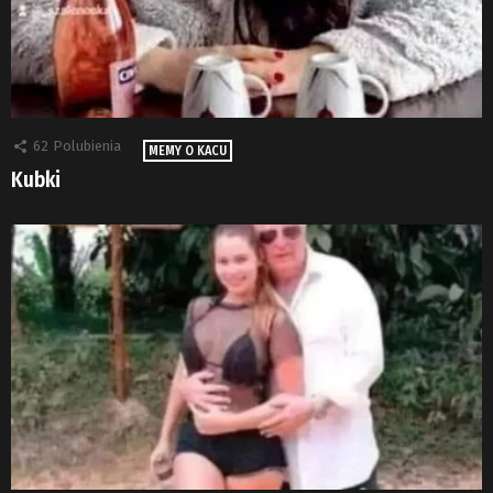
62
Polubienia
MEMY O KACU
Kubki