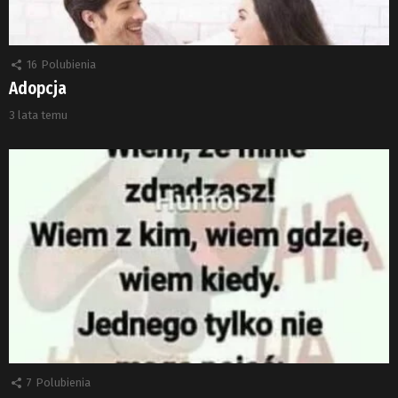
16
Polubienia
Adopcja
3 lata temu
7
Polubienia