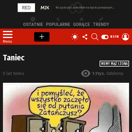
OSTATNIE
POPULARNE
GORĄCE
TRENDY
OBSERWUJ
SZUKAJ
Z
PRZEŁĄCZ
NSFW
NAS
S
SKÓRKĘ
Menu
Taniec
MEMY MĄŻ I ŻONA
5 lat temu
1.1tys.
Odsłony