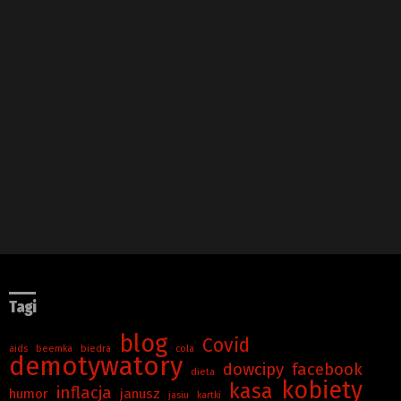
Tagi
blog
Covid
aids
beemka
biedra
cola
demotywatory
dowcipy
facebook
dieta
kobiety
kasa
inflacja
humor
janusz
jasiu
kartki