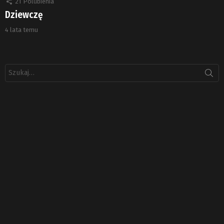
21
Polubienia
Dziewczę
4 lata temu
Szukaj: