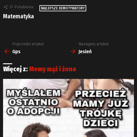
37
Polubienia
NAJLEPSZE DEMOTYWATORY
Matematyka
Poprzedni artykuł
Następny artykuł
Zobacz
więcej
Gps
Jesień
Więcej z:
Memy mąż i żona