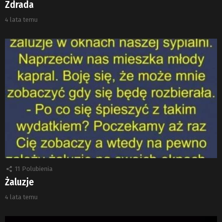
Zdrada
4 lata temu
11
Polubienia
Żaluzje
4 lata temu