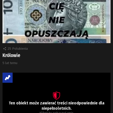
25
Polubienia
Królowie
5 lat temu
Ten obiekt może zawierać treści nieodpowiednie dla
niepełnoletnich.
Kliknij by zobaczyć wpis