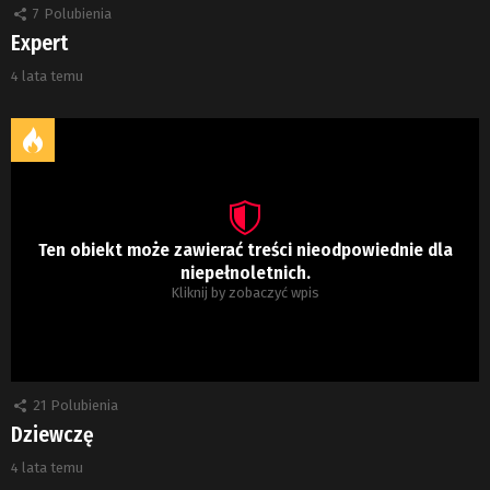
7
Polubienia
Expert
4 lata temu
Ten obiekt może zawierać treści nieodpowiednie dla
niepełnoletnich.
Kliknij by zobaczyć wpis
21
Polubienia
Dziewczę
4 lata temu