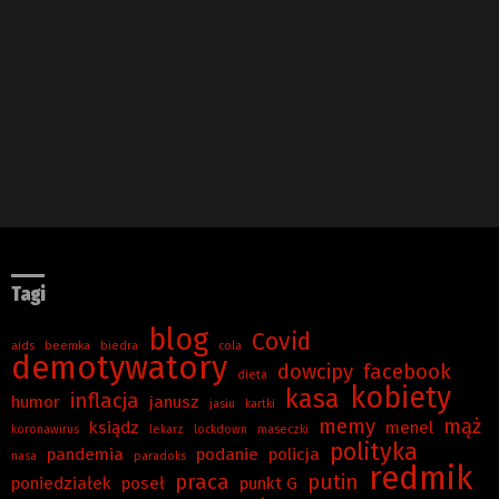
Tagi
blog
Covid
aids
beemka
biedra
cola
demotywatory
dowcipy
facebook
dieta
kobiety
kasa
inflacja
humor
janusz
jasiu
kartki
memy
mąż
ksiądz
menel
koronawirus
lekarz
lockdown
maseczki
polityka
pandemia
podanie
policja
nasa
paradoks
redmik
praca
putin
poniedziałek
poseł
punkt G