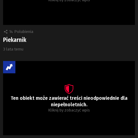
14
Polubienia
Piekarnik
3 lata temu
Ten obiekt może zawierać treści nieodpowiednie dla
niepełnoletnich.
Kliknij by zobaczyć wpis