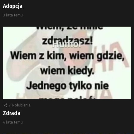
Adopcja
3 lata temu
7
Polubienia
Zdrada
4 lata temu