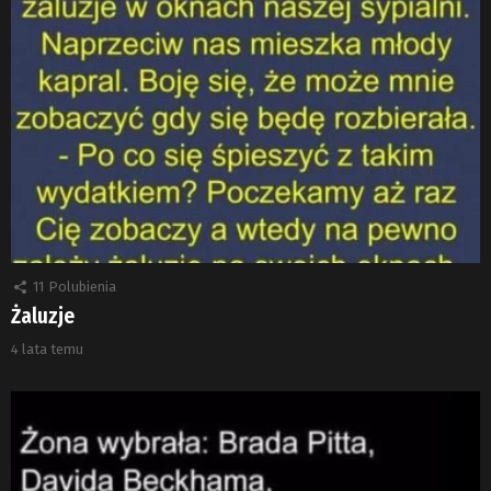
11
Polubienia
Żaluzje
4 lata temu