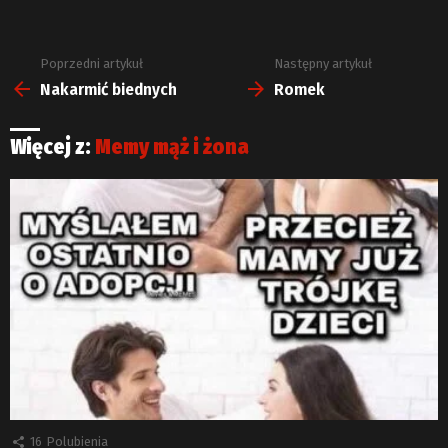
Poprzedni artykuł
Następny artykuł
Zobacz
więcej
Nakarmić biednych
Romek
Więcej z:
Memy mąż i żona
16
Polubienia