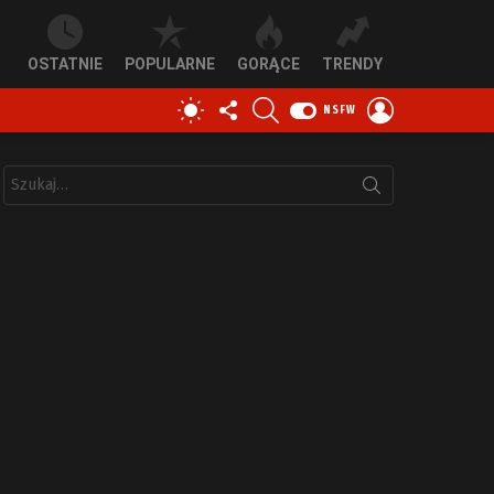
OSTATNIE
POPULARNE
GORĄCE
TRENDY
OBSERWUJ
SZUKAJ
ZALOGUJ
PRZEŁĄCZ
NSFW
NAS
SIĘ
SKÓRKĘ
Szukaj: