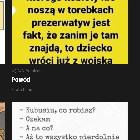
148
Polubienia
Powód
3 lata temu