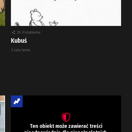
26
Polubienia
Kubuś
3 lata temu
Ten obiekt może zawierać treści