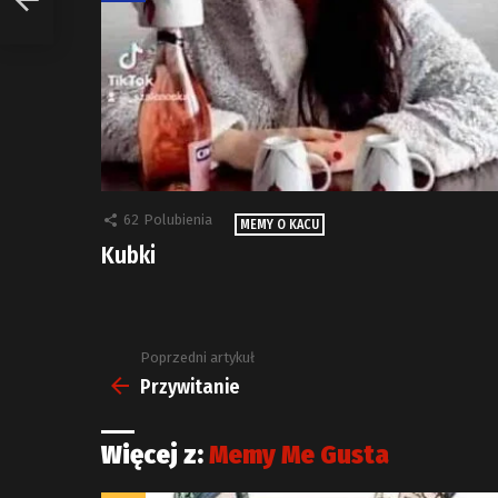
62
Polubienia
MEMY O KACU
Kubki
Poprzedni artykuł
Zobacz
więcej
Przywitanie
Więcej z:
Memy Me Gusta