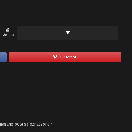
6
Głosów
Pinterest
agane pola są oznaczone
*