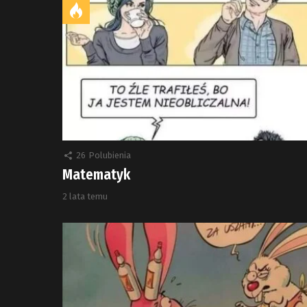
26
Polubienia
Matematyk
2 lata temu