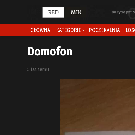
GŁÓWNA
KATEGORIE
POCZEKALNIA
LOS
Domofon
5 lat temu