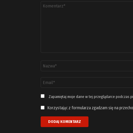
Komentarz
*
Nazwa
*
Adres
email
*
Zapamiętaj moje dane w tej przeglądarce podczas p
Korzystając z formularza zgadzam się na przecho