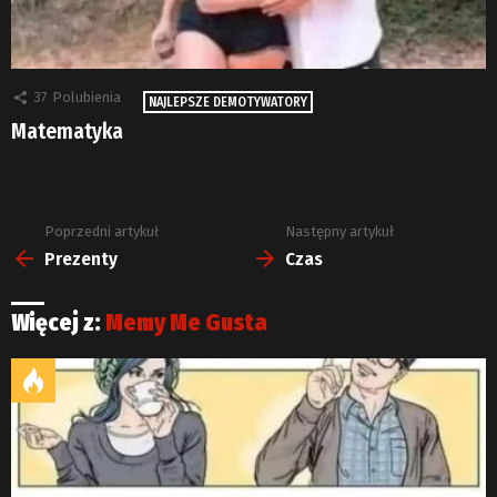
37
Polubienia
NAJLEPSZE DEMOTYWATORY
Matematyka
Poprzedni artykuł
Następny artykuł
Zobacz
więcej
Prezenty
Czas
Więcej z:
Memy Me Gusta