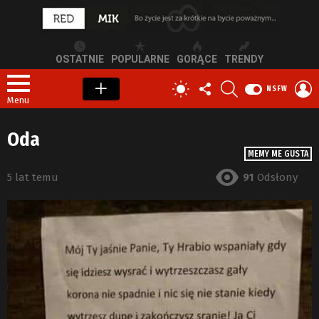
OSTATNIE
POPULARNE
GORĄCE
TRENDY
OBSERWUJ
SZUKAJ
Z
PRZEŁĄCZ
NSFW
NAS
S
SKÓRKĘ
Menu
Oda
MEMY ME GUSTA
5 lat temu
91
Odsłony