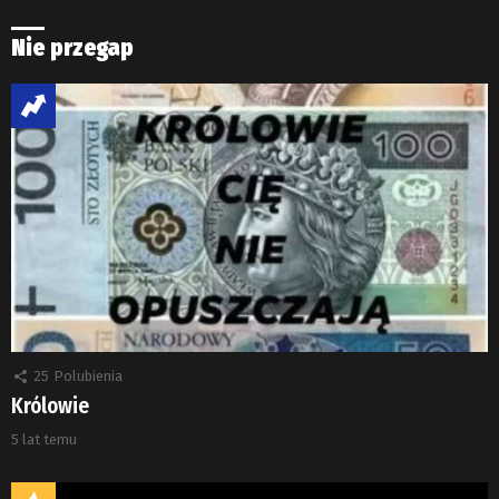
Nie przegap
25
Polubienia
Królowie
5 lat temu