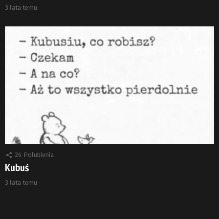
3 lata temu
26
Polubienia
Kubuś
3 lata temu