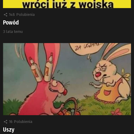
148
Polubienia
Powód
3 lata temu
16
Polubienia
Uszy