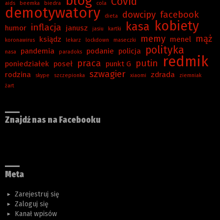
blog
Covid
aids
beemka
biedra
cola
demotywatory
dowcipy
facebook
dieta
kobiety
kasa
inflacja
humor
janusz
jasiu
kartki
memy
mąż
ksiądz
menel
koronawirus
lekarz
lockdown
maseczki
polityka
pandemia
podanie
policja
nasa
paradoks
redmik
praca
putin
poniedziałek
poseł
punkt G
szwagier
rodzina
zdrada
skype
szczepionka
xiaomi
ziemniak
żart
Znajdź nas na Facebooku
Meta
Zarejestruj się
Zaloguj się
Kanał wpisów