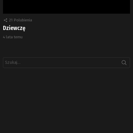
21
Polubienia
Dziewczę
4 lata temu
Szukaj: