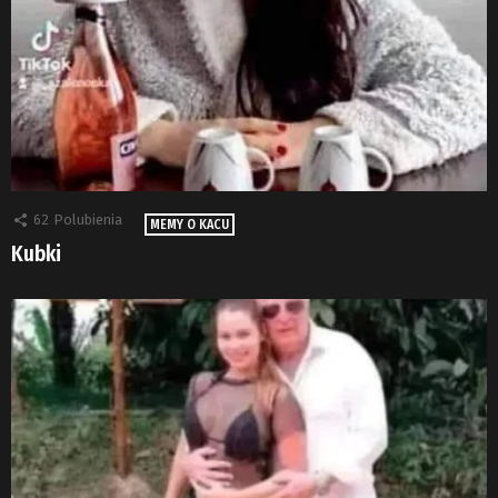
62
Polubienia
MEMY O KACU
Kubki