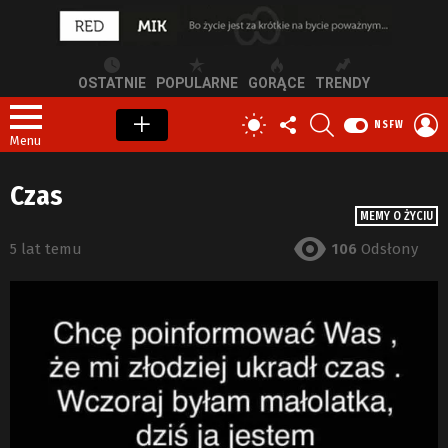
OSTATNIE
POPULARNE
GORĄCE
TRENDY
OBSERWUJ
SZUKAJ
Z
PRZEŁĄCZ
NSFW
NAS
S
SKÓRKĘ
Menu
Czas
MEMY O ŻYCIU
5 lat temu
106
Odsłony