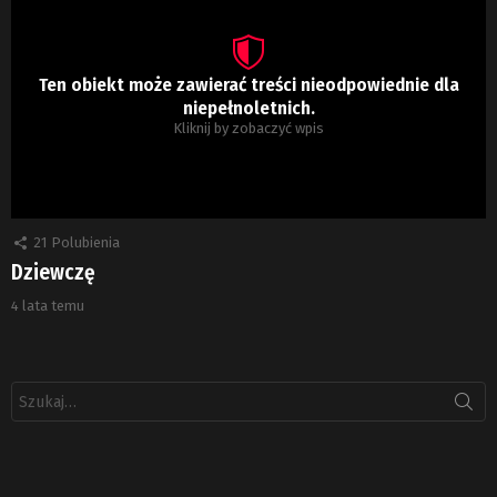
Ten obiekt może zawierać treści nieodpowiednie dla
niepełnoletnich.
Kliknij by zobaczyć wpis
21
Polubienia
Dziewczę
4 lata temu
Szukaj: