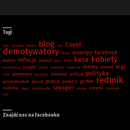
Tagi
blog
Covid
aids
beemka
biedra
cola
demotywatory
dowcipy
facebook
dieta
kobiety
kasa
inflacja
humor
janusz
jasiu
kartki
memy
mąż
ksiądz
menel
koronawirus
lekarz
lockdown
maseczki
polityka
pandemia
podanie
policja
nasa
paradoks
redmik
praca
putin
poniedziałek
poseł
punkt G
szwagier
rodzina
zdrada
skype
szczepionka
xiaomi
ziemniak
żart
Znajdź nas na Facebooku