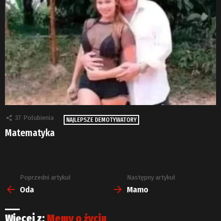
37
Polubienia
NAJLEPSZE DEMOTYWATORY
Matematyka
Poprzedni artykuł
Następny artykuł
Zobacz
więcej
Oda
Mamo
Więcej z:
Memy o życiu