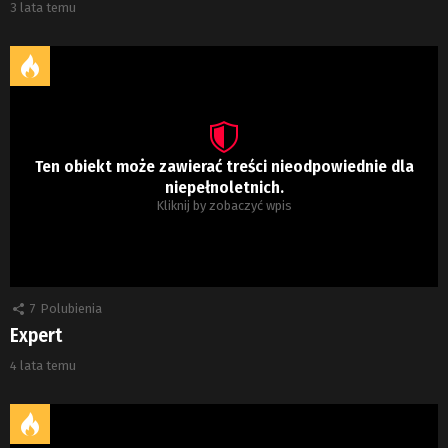
3 lata temu
Ten obiekt może zawierać treści nieodpowiednie dla
niepełnoletnich.
Kliknij by zobaczyć wpis
7
Polubienia
Expert
4 lata temu