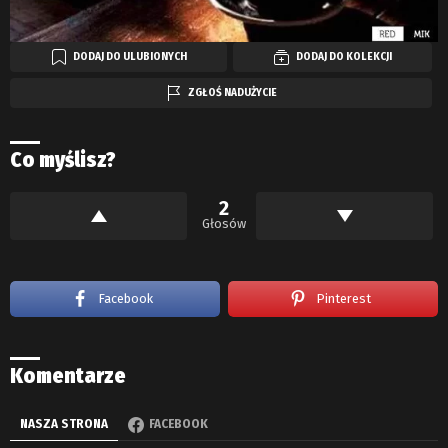
DODAJ DO ULUBIONYCH
DODAJ DO KOLEKCJI
ZGŁOŚ NADUŻYCIE
Co myślisz?
2
Głosów
Facebook
Pinterest
Komentarze
NASZA STRONA
FACEBOOK