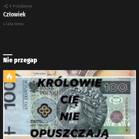
9
Polubienia
Człowiek
4 lata temu
Nie przegap