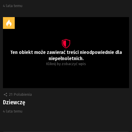
4 lata temu
Ten obiekt może zawierać treści nieodpowiednie dla
niepełnoletnich.
Kliknij by zobaczyć wpis
21
Polubienia
Dziewczę
4 lata temu