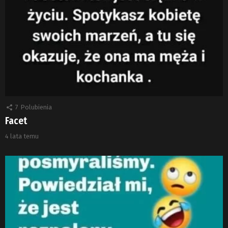
7
Polubienia
Facet
4 lata temu