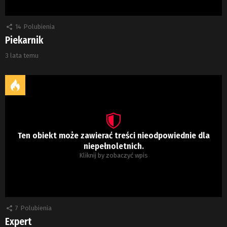
14
Polubienia
Piekarnik
3 lata temu
Ten obiekt może zawierać treści nieodpowiednie dla
niepełnoletnich.
Kliknij by zobaczyć wpis
7
Polubienia
Expert