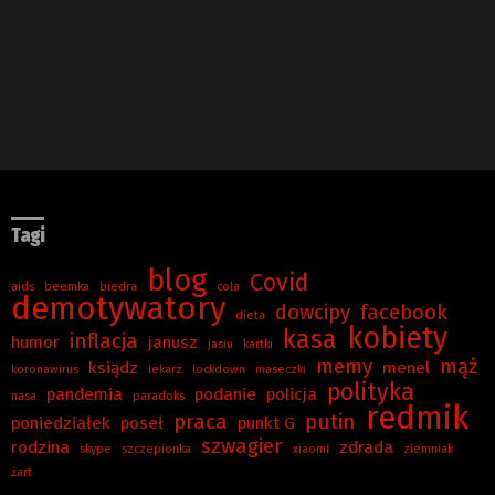
Tagi
blog
Covid
aids
beemka
biedra
cola
demotywatory
dowcipy
facebook
dieta
kobiety
kasa
inflacja
humor
janusz
jasiu
kartki
memy
mąż
ksiądz
menel
koronawirus
lekarz
lockdown
maseczki
polityka
pandemia
podanie
policja
nasa
paradoks
redmik
praca
putin
poniedziałek
poseł
punkt G
szwagier
rodzina
zdrada
skype
szczepionka
xiaomi
ziemniak
żart