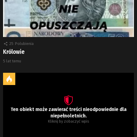
25
Polubienia
Królowie
5 lat temu
Ten obiekt może zawierać treści nieodpowiednie dla
niepełnoletnich.
Kliknij by zobaczyć wpis