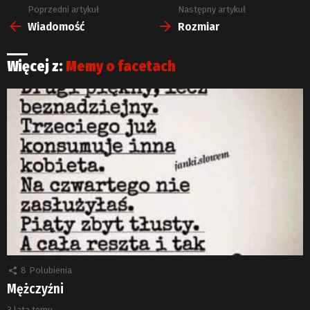
Poprzedni artykuł
Następny artykuł
Zobacz
więcej
Wiadomość
Rozmiar
Więcej z:
Memy o facetach
8
Polubienia
Mężczyźni
3 lata temu