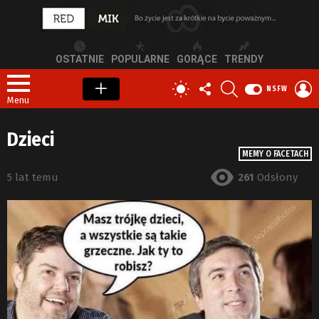
OSTATNIE
POPULARNE
GORĄCE
TRENDY
OBSERWUJ
SZUKAJ
Z
PRZEŁĄCZ
NSFW
NAS
S
SKÓRKĘ
Menu
Dzieci
MEMY O FACETACH
5 lat temu
261
Odsłony