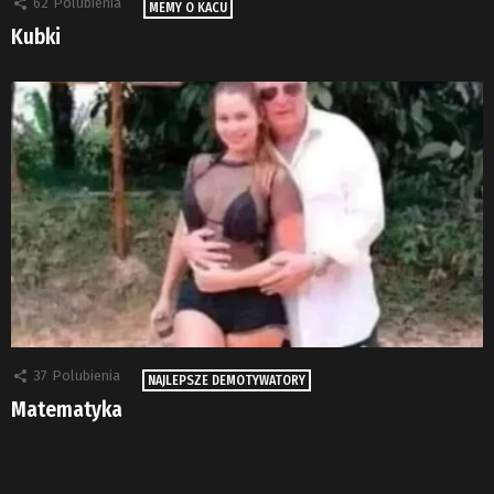
62
Polubienia
MEMY O KACU
Kubki
37
Polubienia
NAJLEPSZE DEMOTYWATORY
Matematyka