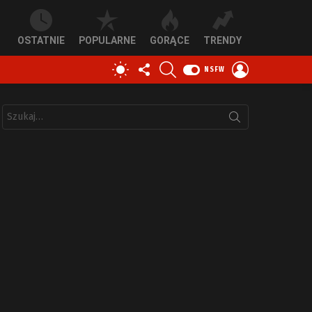
OSTATNIE
POPULARNE
GORĄCE
TRENDY
OBSERWUJ
SZUKAJ
ZALOGUJ
PRZEŁĄCZ
NSFW
NAS
SIĘ
SKÓRKĘ
Szukaj: