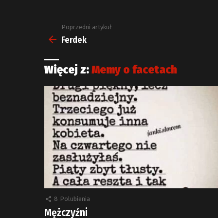
Poprzedni artykuł
Zobacz
więcej
Ferdek
Więcej z:
Memy o facetach
8
Polubienia
Mężczyźni