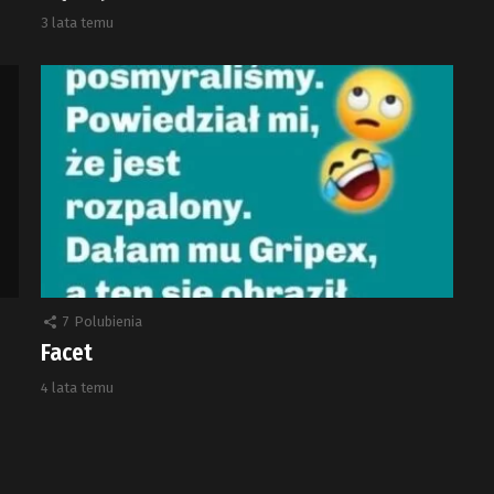
3 lata temu
7
Polubienia
Facet
4 lata temu