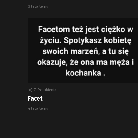
3 lata temu
7
Polubienia
Facet
4 lata temu