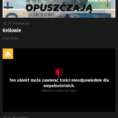
25
Polubienia
Królowie
5 lat temu
Ten obiekt może zawierać treści nieodpowiednie dla
niepełnoletnich.
Kliknij by zobaczyć wpis
14
Polubienia