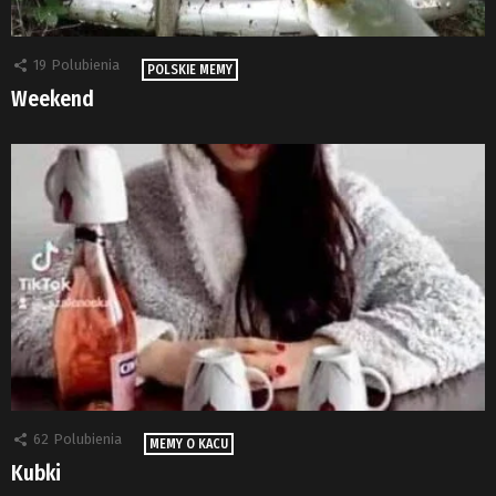
19
Polubienia
POLSKIE MEMY
Weekend
62
Polubienia
MEMY O KACU
Kubki