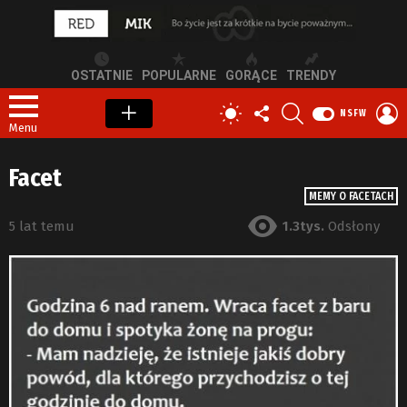
OSTATNIE
POPULARNE
GORĄCE
TRENDY
OBSERWUJ
SZUKAJ
Z
PRZEŁĄCZ
NSFW
NAS
S
SKÓRKĘ
Menu
Facet
MEMY O FACETACH
5 lat temu
1.3tys.
Odsłony