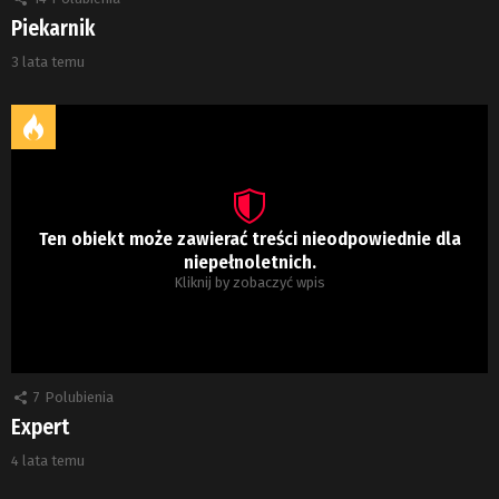
Piekarnik
3 lata temu
Ten obiekt może zawierać treści nieodpowiednie dla
niepełnoletnich.
Kliknij by zobaczyć wpis
7
Polubienia
Expert
4 lata temu