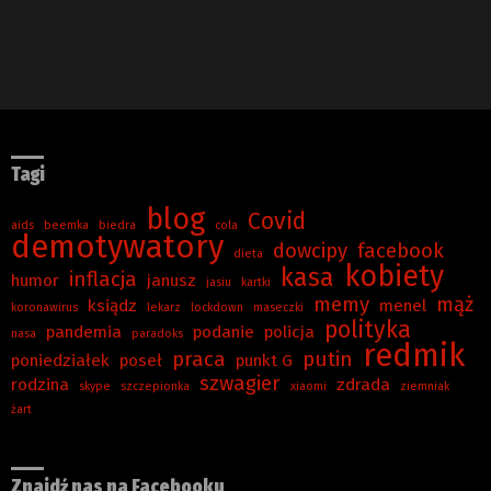
Tagi
blog
Covid
aids
beemka
biedra
cola
demotywatory
dowcipy
facebook
dieta
kobiety
kasa
inflacja
humor
janusz
jasiu
kartki
memy
mąż
ksiądz
menel
koronawirus
lekarz
lockdown
maseczki
polityka
pandemia
podanie
policja
nasa
paradoks
redmik
praca
putin
poniedziałek
poseł
punkt G
szwagier
rodzina
zdrada
skype
szczepionka
xiaomi
ziemniak
żart
Znajdź nas na Facebooku