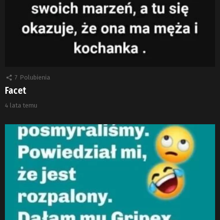
7
Polubienia
Facet
4 lata temu