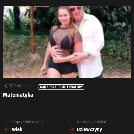
37
Polubienia
NAJLEPSZE DEMOTYWATORY
Matematyka
Poprzedni artykuł
Następny artykuł
Zobacz
więcej
Wiek
Dziewczyny