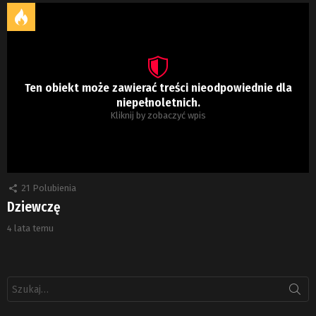
Ten obiekt może zawierać treści nieodpowiednie dla
niepełnoletnich.
Kliknij by zobaczyć wpis
21
Polubienia
Dziewczę
4 lata temu
Szukaj: