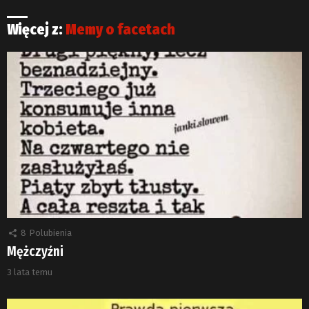
Więcej z:
Memy o facetach
8
Polubienia
Mężczyźni
3 lata temu