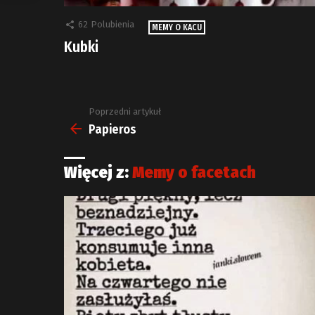
62
Polubienia
MEMY O KACU
Kubki
Poprzedni artykuł
Zobacz
więcej
Papieros
Więcej z:
Memy o facetach