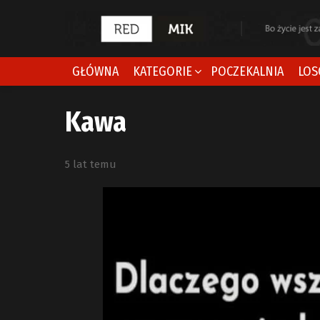
GŁÓWNA
KATEGORIE
POCZEKALNIA
LOS
Kawa
5 lat temu