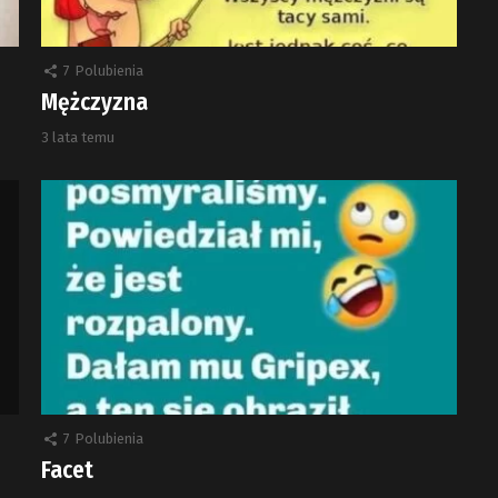
7
Polubienia
Mężczyzna
3 lata temu
7
Polubienia
Facet