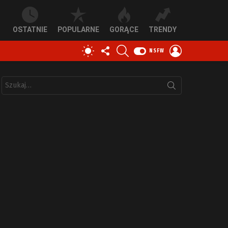
OSTATNIE
POPULARNE
GORĄCE
TRENDY
OBSERWUJ
SZUKAJ
ZALOGUJ
PRZEŁĄCZ
NSFW
NAS
SIĘ
SKÓRKĘ
Szukaj: