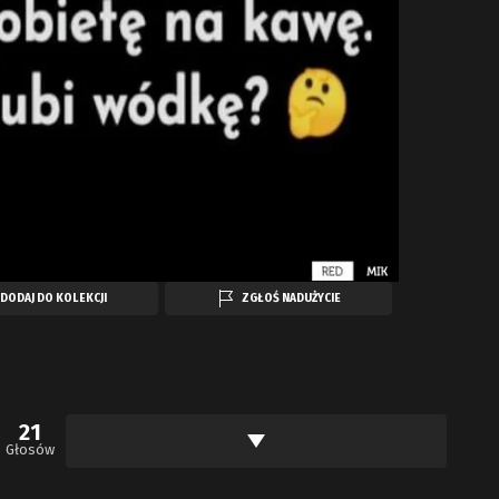
DODAJ DO KOLEKCJI
ZGŁOŚ NADUŻYCIE
21
Głosów