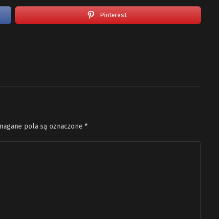
Pinterest
agane pola są oznaczone
*