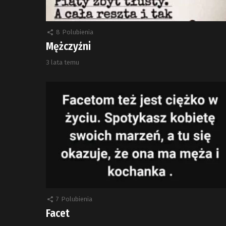
8
Polubienia
Mężczyźni
3 lata temu
7
Polubienia
Facet