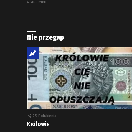
4 lata temu
Nie przegap
25
Polubienia
Królowie