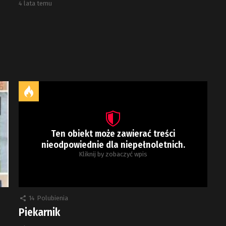
4 lata temu
Ten obiekt może zawierać treści
nieodpowiednie dla niepełnoletnich.
Kliknij by zobaczyć wpis
14
Polubienia
Piekarnik