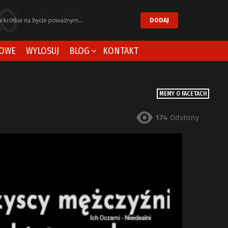
DODAJ
OWE
WYLOSUJ
BLOG
KONTAKT
MEMY O FACETACH
174
Odsłony