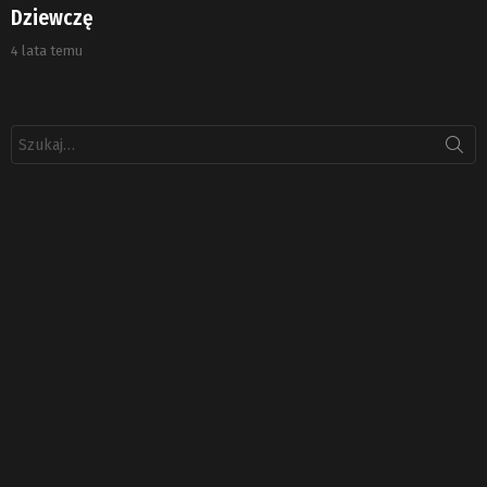
Dziewczę
4 lata temu
Szukaj: