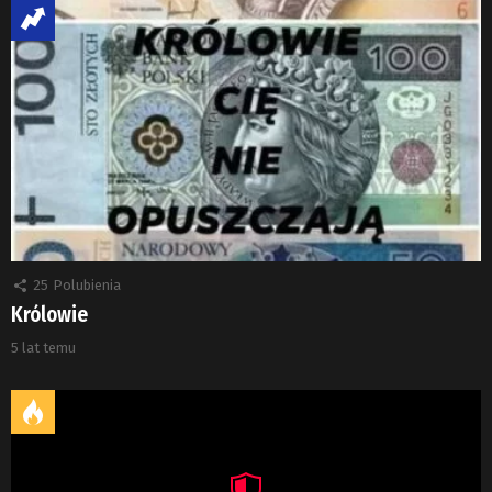
25
Polubienia
Królowie
5 lat temu