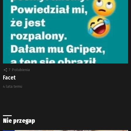
7
Polubienia
Facet
4 lata temu
Nie przegap