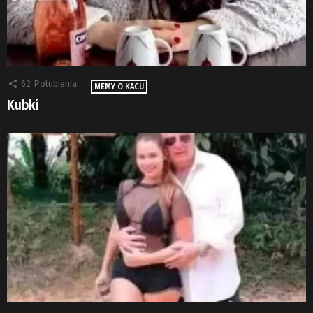
62
Polubienia
MEMY O KACU
Kubki