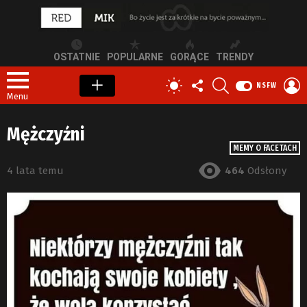
OSTATNIE
POPULARNE
GORĄCE
TRENDY
OBSERWUJ
SZUKAJ
Z
PRZEŁĄCZ
NSFW
NAS
S
SKÓRKĘ
Menu
Mężczyźni
MEMY O FACETACH
4 lata temu
464
Odsłony