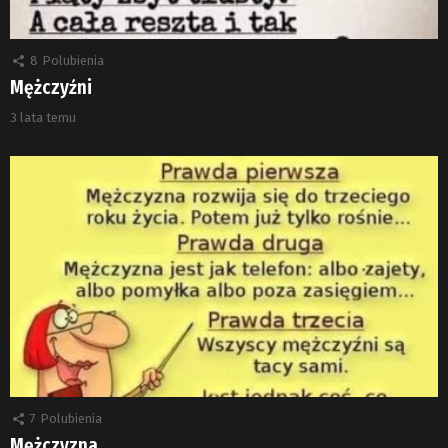
8
Polubienia
Mężczyźni
3 lata temu
7
Polubienia
Mężczyzna