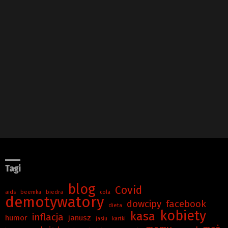
Tagi
blog
Covid
aids
beemka
biedra
cola
demotywatory
dowcipy
facebook
dieta
kobiety
kasa
inflacja
humor
janusz
jasiu
kartki