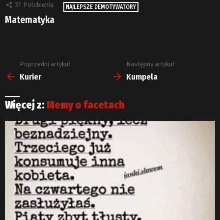
37
Polubienia
NAJLEPSZE DEMOTYWATORY
Matematyka
Poprzedni artykuł
Następny artykuł
Zobacz
więcej
Kurier
Kumpela
Więcej z:
Memy o facetach