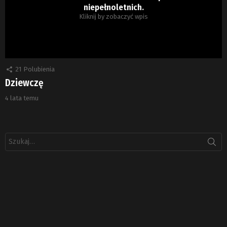
niepełnoletnich.
Kliknij by zobaczyć wpis
21
Polubienia
Dziewczę
4 lata temu
Szukaj: