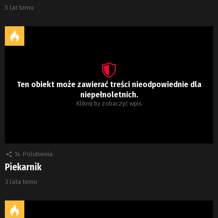
5 lat temu
Ten obiekt może zawierać treści nieodpowiednie dla
niepełnoletnich.
Kliknij by zobaczyć wpis
14
Polubienia
Piekarnik
3 lata temu