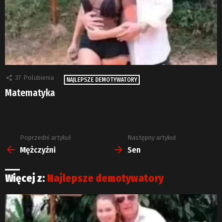
37
Polubienia
NAJLEPSZE DEMOTYWATORY
Matematyka
Poprzedni artykuł
Następny artykuł
Zobacz
więcej
Mężczyźni
Sen
Więcej z:
Najlepsze demotywatory