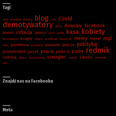
Tagi
blog
Covid
aids
beemka
biedra
cola
demotywatory
dowcipy
facebook
dieta
kobiety
kasa
inflacja
humor
janusz
jasiu
kartki
memy
mąż
ksiądz
menel
koronawirus
lekarz
lockdown
maseczki
polityka
pandemia
podanie
policja
nasa
paradoks
redmik
praca
putin
poniedziałek
poseł
punkt G
szwagier
rodzina
zdrada
skype
szczepionka
xiaomi
ziemniak
żart
Znajdź nas na Facebooku
Meta