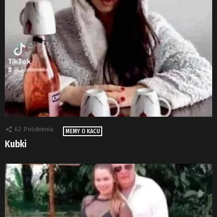
62
Polubienia
MEMY O KACU
Kubki