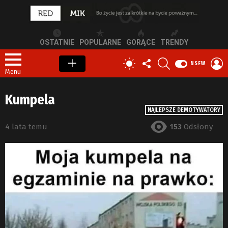
OSTATNIE
POPULARNE
GORĄCE
TRENDY
OBSERWUJ
SZUKAJ
Z
PRZEŁĄCZ
NSFW
NAS
S
SKÓRKĘ
Menu
Kumpela
NAJLEPSZE DEMOTYWATORY
4 lata temu
153
Odsłony