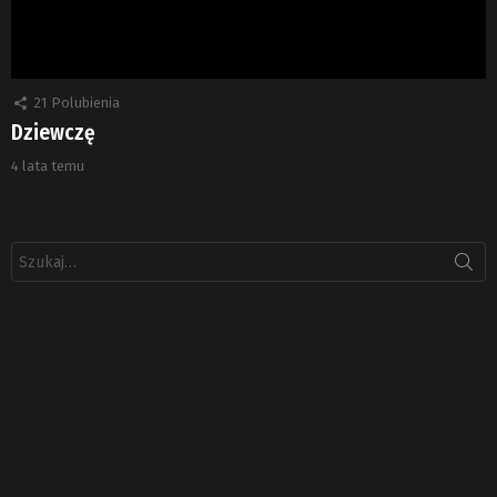
21
Polubienia
Dziewczę
4 lata temu
Szukaj: