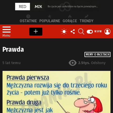
OSTATNIE
POPULARNE
GORĄCE
TRENDY
OBSERWUJ
SZUKAJ
Z
PRZEŁĄCZ
NSFW
NAS
S
SKÓRKĘ
Menu
Prawda
MEMY O FACETACH
5 lat temu
2.5tys.
Odsłony