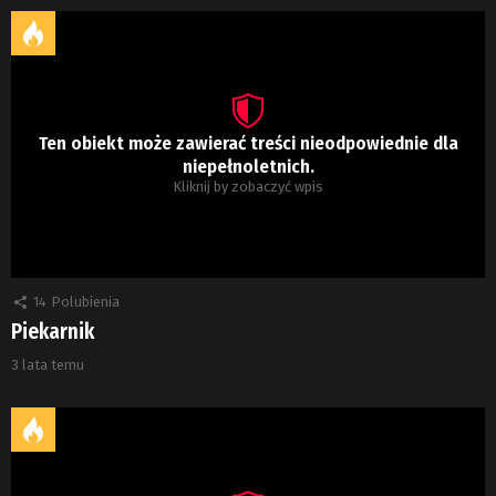
Ten obiekt może zawierać treści nieodpowiednie dla
niepełnoletnich.
Kliknij by zobaczyć wpis
14
Polubienia
Piekarnik
3 lata temu