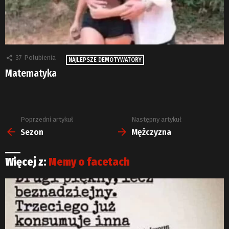
37
Polubienia
NAJLEPSZE DEMOTYWATORY
Matematyka
Poprzedni artykuł
Następny artykuł
Zobacz
więcej
Sezon
Mężczyzna
Więcej z:
Memy o facetach