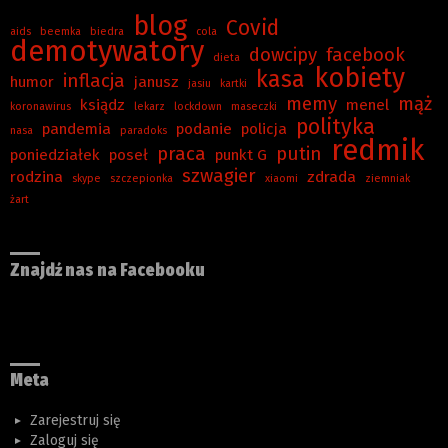
blog
Covid
aids
beemka
biedra
cola
demotywatory
dowcipy
facebook
dieta
kobiety
kasa
inflacja
humor
janusz
jasiu
kartki
memy
mąż
ksiądz
menel
koronawirus
lekarz
lockdown
maseczki
polityka
pandemia
podanie
policja
nasa
paradoks
redmik
praca
putin
poniedziałek
poseł
punkt G
szwagier
rodzina
zdrada
skype
szczepionka
xiaomi
ziemniak
żart
Znajdź nas na Facebooku
Meta
Zarejestruj się
Zaloguj się