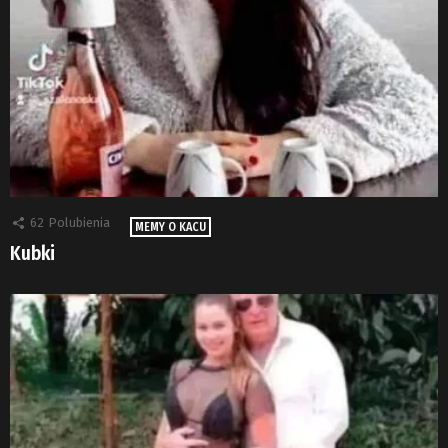
62
Polubienia
MEMY O KACU
Kubki