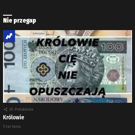
Nie przegap
25
Polubienia
Królowie
5 lat temu