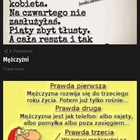
8
Polubienia
Mężczyźni
3 lata temu