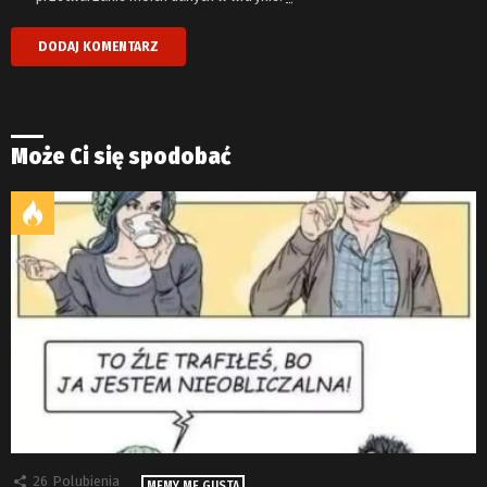
Może Ci się spodobać
26
Polubienia
MEMY ME GUSTA