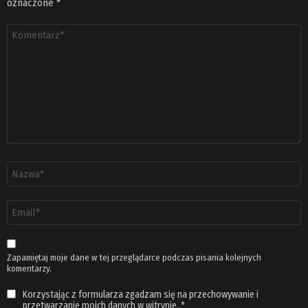
oznaczone
*
Komentarz
*
Nazwa
*
Adres
email
*
Zapamiętaj moje dane w tej przeglądarce podczas pisania kolejnych
komentarzy.
Korzystając z formularza zgadzam się na przechowywanie i
przetwarzanie moich danych w witrynie.
*