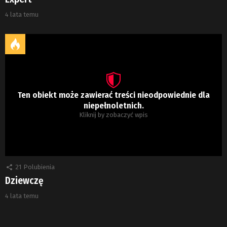
4 lata temu
Ten obiekt może zawierać treści nieodpowiednie dla
niepełnoletnich.
Kliknij by zobaczyć wpis
21
Polubienia
Dziewczę
4 lata temu