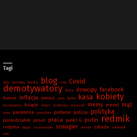
Tagi
blog
Covid
aids
beemka
biedra
cola
demotywatory
dowcipy
facebook
dieta
kobiety
kasa
inflacja
humor
janusz
jasiu
kartki
memy
mąż
ksiądz
menel
koronawirus
lekarz
lockdown
maseczki
polityka
pandemia
podanie
policja
nasa
paradoks
redmik
praca
putin
poniedziałek
poseł
punkt G
szwagier
rodzina
zdrada
skype
szczepionka
xiaomi
ziemniak
żart