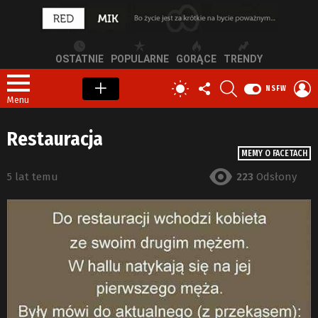
OSTATNIE
POPULARNE
GORĄCE
TRENDY
OBSERWUJ
SZUKAJ
Z
PRZEŁĄCZ
NSFW
NAS
S
SKÓRKĘ
Menu
Restauracja
MEMY O FACETACH
5 lat temu
223
Odsłony