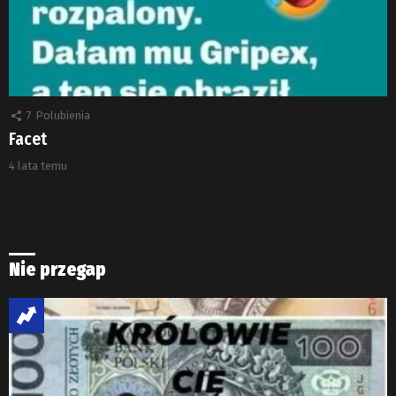
7
Polubienia
Facet
4 lata temu
Nie przegap