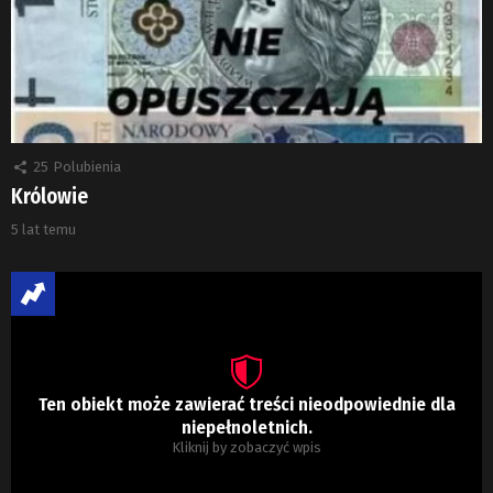
25
Polubienia
Królowie
5 lat temu
Ten obiekt może zawierać treści nieodpowiednie dla
niepełnoletnich.
Kliknij by zobaczyć wpis