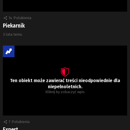
14
Polubienia
Piekarnik
3 lata temu
Ten obiekt może zawierać treści nieodpowiednie dla
niepełnoletnich.
Kliknij by zobaczyć wpis
7
Polubienia
Expert