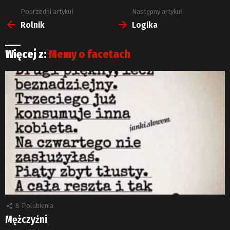
Poprzedni artykuł
Następny artykuł
Zobacz
więcej
Rolnik
Logika
Więcej z:
Memy o facetach
8
Polubienia
Mężczyźni