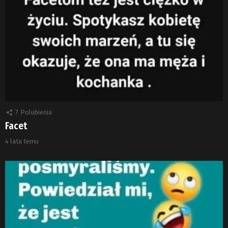
7
Polubienia
Facet
4 lata temu