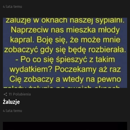
4 lata temu
11
Polubienia
Żaluzje
4 lata temu