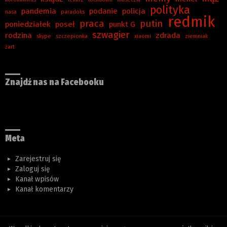
polityka
pandemia
podanie
policja
nasa
paradoks
redmik
praca
putin
poniedziałek
poseł
punkt G
szwagier
rodzina
zdrada
skype
szczepionka
xiaomi
ziemniak
żart
Znajdź nas na Facebooku
Meta
Zarejestruj się
Zaloguj się
Kanał wpisów
Kanał komentarzy