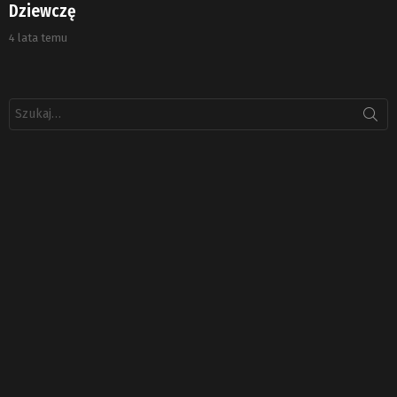
Dziewczę
4 lata temu
Szukaj: