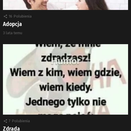
16
Polubienia
Adopcja
3 lata temu
7
Polubienia
Zdrada