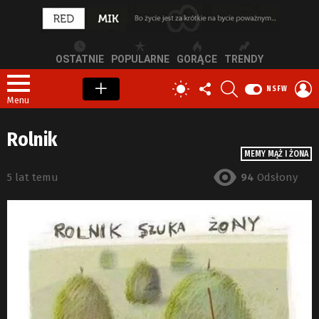
OSTATNIE
POPULARNE
GORĄCE
TRENDY
OBSERWUJ
SZUKAJ
Z
PRZEŁĄCZ
NSFW
NAS
S
SKÓRKĘ
Menu
Rolnik
MEMY MĄŻ I ŻONA
5 lat temu
94
Odsłony