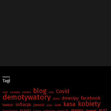
Tagi
blog
Covid
aids
beemka
biedra
cola
demotywatory
dowcipy
facebook
dieta
kobiety
kasa
inflacja
humor
janusz
jasiu
kartki
memy
mąż
ksiądz
menel
koronawirus
lekarz
lockdown
maseczki