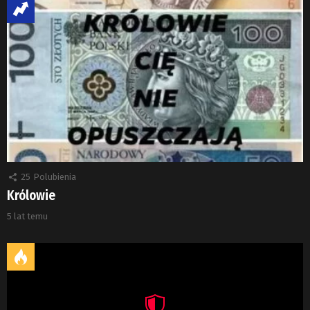
25
Polubienia
Królowie
5 lat temu