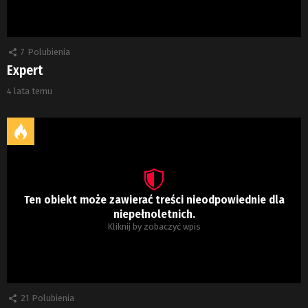
7
Polubienia
Expert
4 lata temu
Ten obiekt może zawierać treści nieodpowiednie dla
niepełnoletnich.
Kliknij by zobaczyć wpis
21
Polubienia