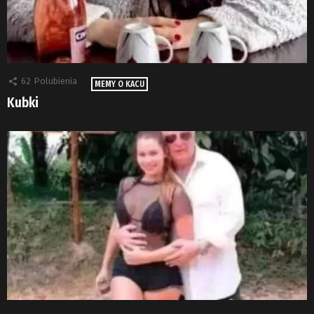
62
Polubienia
MEMY O KACU
Kubki