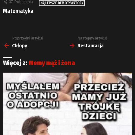
37
Polubienia
NAJLEPSZE DEMOTYWATORY
Matematyka
Poprzedni artykuł
Następny artykuł
Zobacz
więcej
Chłopy
Restauracja
Więcej z:
Memy mąż i żona