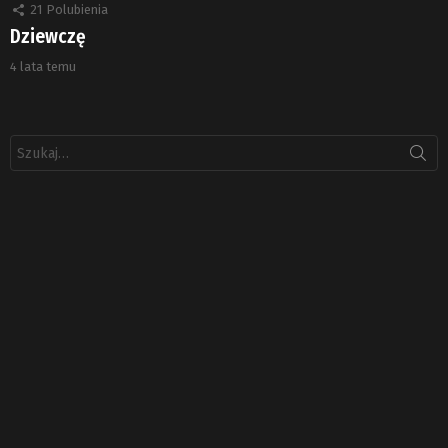
21
Polubienia
Dziewczę
4 lata temu
Szukaj: