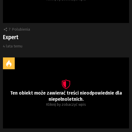
7
Polubienia
Expert
4 lata temu
Ten obiekt może zawierać treści nieodpowiednie dla
niepełnoletnich.
Kliknij by zobaczyć wpis