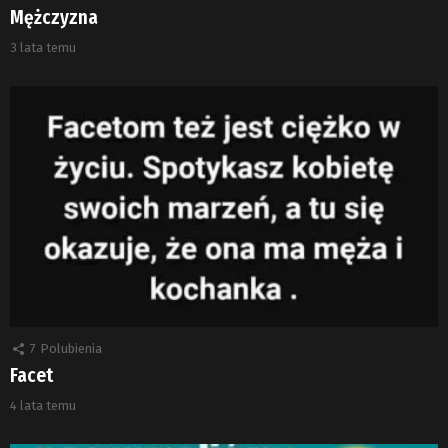
Mężczyzna
3 lata temu
7
Polubienia
Facet
4 lata temu