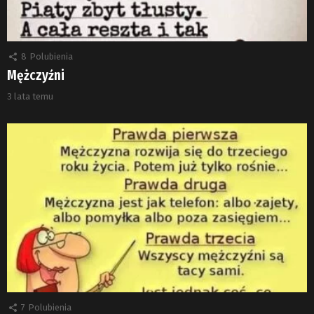
8
Polubienia
Mężczyźni
3 lata temu
7
Polubienia