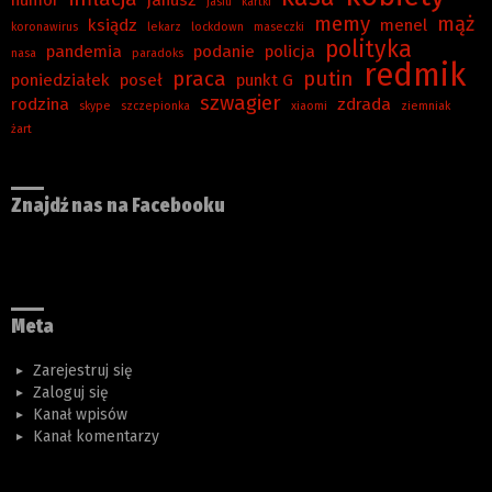
jasiu
kartki
memy
mąż
ksiądz
menel
koronawirus
lekarz
lockdown
maseczki
polityka
pandemia
podanie
policja
nasa
paradoks
redmik
praca
putin
poniedziałek
poseł
punkt G
szwagier
rodzina
zdrada
skype
szczepionka
xiaomi
ziemniak
żart
Znajdź nas na Facebooku
Meta
Zarejestruj się
Zaloguj się
Kanał wpisów
Kanał komentarzy