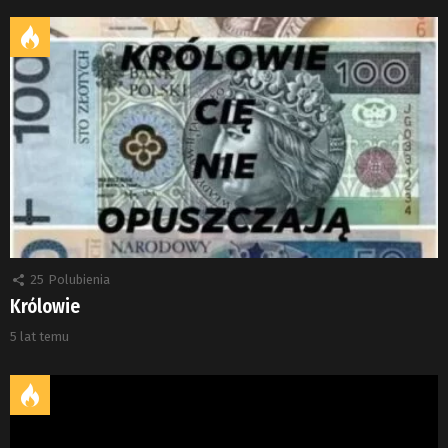
25
Polubienia
Królowie
5 lat temu