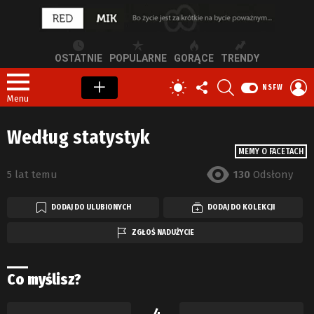
OSTATNIE
POPULARNE
GORĄCE
TRENDY
OBSERWUJ
SZUKAJ
Z
PRZEŁĄCZ
NSFW
NAS
S
SKÓRKĘ
Menu
Według statystyk
MEMY O FACETACH
5 lat temu
130
Odsłony
DODAJ DO ULUBIONYCH
DODAJ DO KOLEKCJI
ZGŁOŚ NADUŻYCIE
Co myślisz?
4