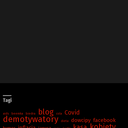
Tagi
blog
Covid
aids
beemka
biedra
cola
demotywatory
dowcipy
facebook
dieta
kobiety
kasa
inflacja
humor
janusz