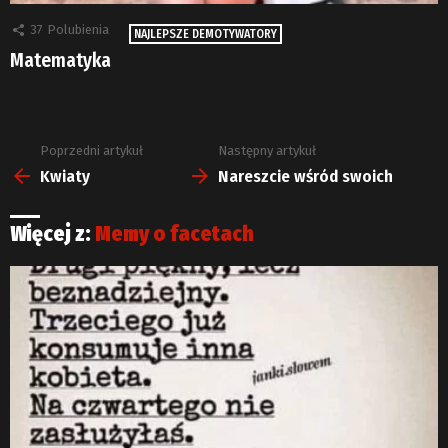
37
Polubienia
NAJLEPSZE DEMOTYWATORY
Matematyka
Poprzedni artykuł
Następny artykuł
Zobacz
więcej
Kwiaty
Nareszcie wśród swoich
Więcej z:
Memy o facetach