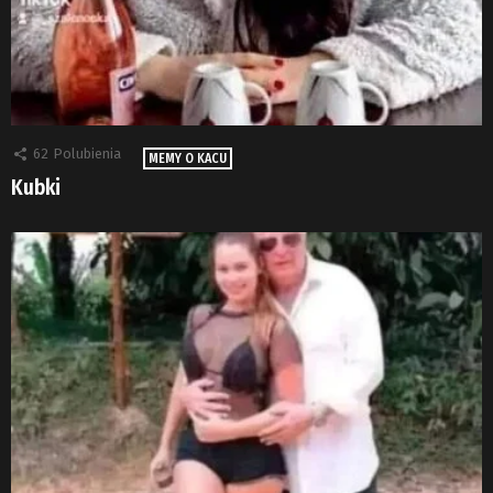
62
Polubienia
MEMY O KACU
Kubki