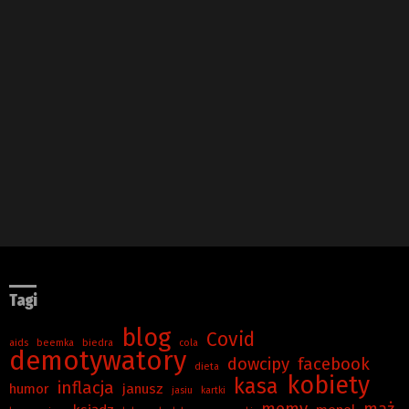
Tagi
blog
Covid
aids
beemka
biedra
cola
demotywatory
dowcipy
facebook
dieta
kobiety
kasa
inflacja
humor
janusz
jasiu
kartki