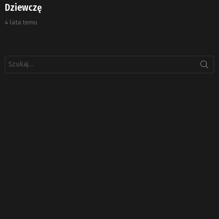
Dziewczę
4 lata temu
Szukaj: