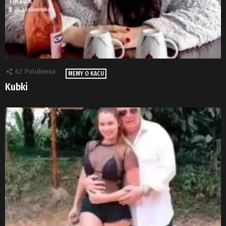
62
Polubienia
MEMY O KACU
Kubki