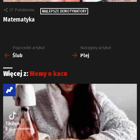
37
Polubienia
NAJLEPSZE DEMOTYWATORY
Matematyka
Poprzedni artykuł
Następny artykuł
Zobacz
więcej
Ślub
Plej
Więcej z:
Memy o kacu