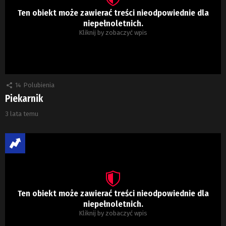
Ten obiekt może zawierać treści nieodpowiednie dla
niepełnoletnich.
Kliknij by zobaczyć wpis
14
Polubienia
Piekarnik
3 lata temu
Ten obiekt może zawierać treści nieodpowiednie dla
niepełnoletnich.
Kliknij by zobaczyć wpis