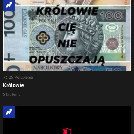
25
Polubienia
Królowie
5 lat temu