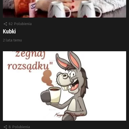
62
Polubienia
Kubki
2 lata temu
8
Polubienia