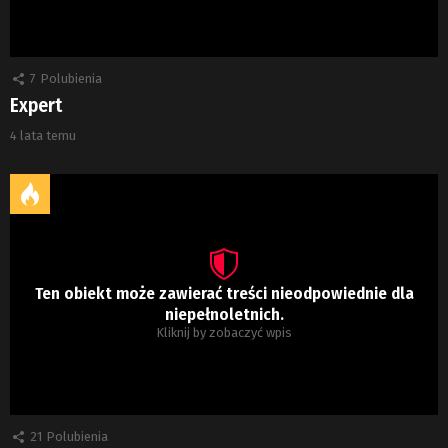
7
Polubienia
Expert
4 lata temu
Ten obiekt może zawierać treści nieodpowiednie dla
niepełnoletnich.
Kliknij by zobaczyć wpis
21
Polubienia