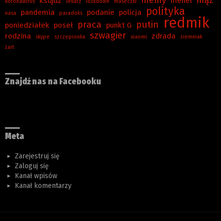
memy
mąż
ksiądz
menel
koronawirus
lekarz
lockdown
maseczki
polityka
pandemia
podanie
policja
nasa
paradoks
redmik
praca
putin
poniedziałek
poseł
punkt G
szwagier
rodzina
zdrada
skype
szczepionka
xiaomi
ziemniak
żart
Znajdź nas na Facebooku
Meta
Zarejestruj się
Zaloguj się
Kanał wpisów
Kanał komentarzy