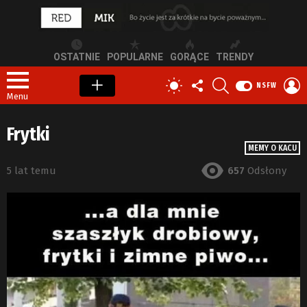
OSTATNIE
POPULARNE
GORĄCE
TRENDY
OBSERWUJ
SZUKAJ
Z
PRZEŁĄCZ
NSFW
NAS
S
SKÓRKĘ
Menu
Frytki
MEMY O KACU
5 lat temu
657
Odsłony