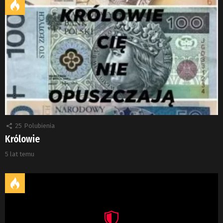
25
Polubienia
Królowie
5 lat temu