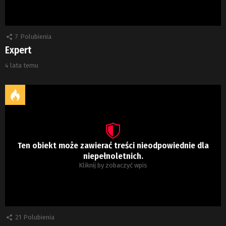
7
Polubienia
Expert
4 lata temu
Ten obiekt może zawierać treści nieodpowiednie dla
niepełnoletnich.
Kliknij by zobaczyć wpis
21
Polubienia