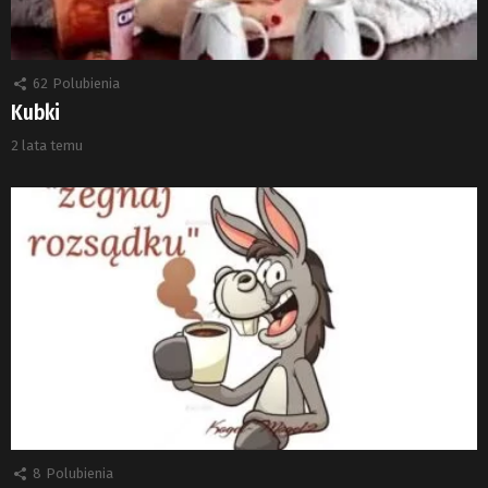
62
Polubienia
Kubki
2 lata temu
8
Polubienia