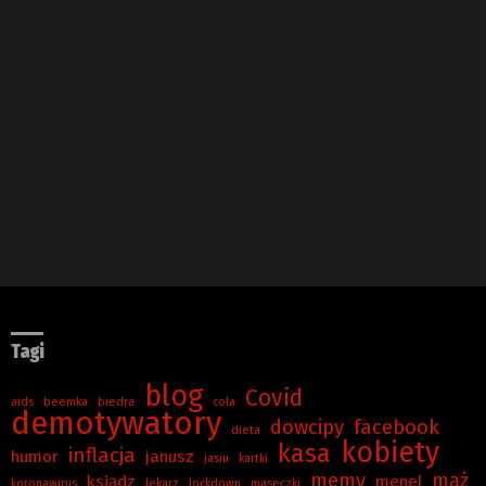
Tagi
blog
Covid
aids
beemka
biedra
cola
demotywatory
dowcipy
facebook
dieta
kobiety
kasa
inflacja
humor
janusz
jasiu
kartki
memy
mąż
ksiądz
menel
koronawirus
lekarz
lockdown
maseczki