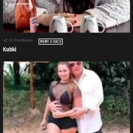
62
Polubienia
MEMY O KACU
Kubki