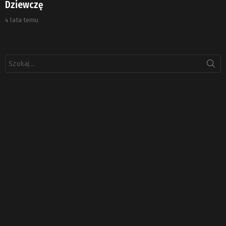
Dziewczę
4 lata temu
Szukaj: