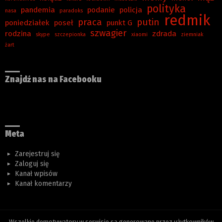
polityka
pandemia
podanie
policja
nasa
paradoks
redmik
praca
putin
poniedziałek
poseł
punkt G
szwagier
rodzina
zdrada
skype
szczepionka
xiaomi
ziemniak
żart
Znajdź nas na Facebooku
Meta
Zarejestruj się
Zaloguj się
Kanał wpisów
Kanał komentarzy
Wszelkie demotywatory w serwisie są generowane przez użytkowników