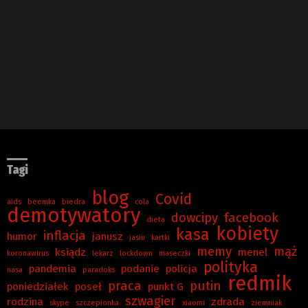
Tagi
blog
Covid
aids
beemka
biedra
cola
demotywatory
dowcipy
facebook
dieta
kobiety
kasa
inflacja
humor
janusz
jasiu
kartki
memy
mąż
ksiądz
menel
koronawirus
lekarz
lockdown
maseczki
polityka
pandemia
podanie
policja
nasa
paradoks
redmik
praca
putin
poniedziałek
poseł
punkt G
szwagier
rodzina
zdrada
skype
szczepionka
xiaomi
ziemniak