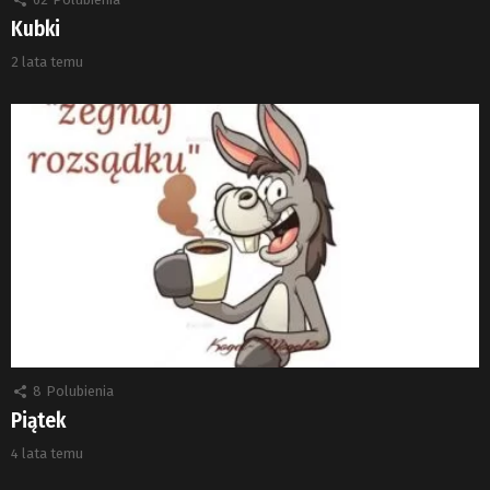
Kubki
2 lata temu
8
Polubienia
Piątek
4 lata temu