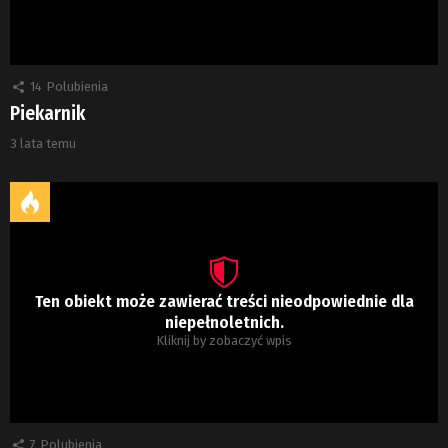
14
Polubienia
Piekarnik
3 lata temu
Ten obiekt może zawierać treści nieodpowiednie dla
niepełnoletnich.
Kliknij by zobaczyć wpis
7
Polubienia