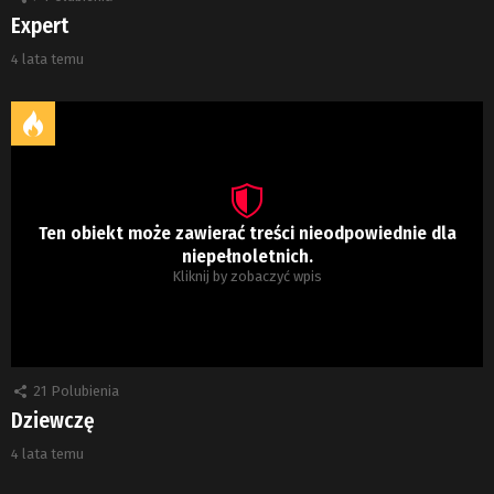
Expert
4 lata temu
Ten obiekt może zawierać treści nieodpowiednie dla
niepełnoletnich.
Kliknij by zobaczyć wpis
21
Polubienia
Dziewczę
4 lata temu