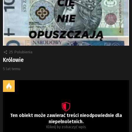
25
Polubienia
Królowie
5 lat temu
Ten obiekt może zawierać treści nieodpowiednie dla
niepełnoletnich.
Kliknij by zobaczyć wpis