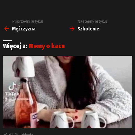
Poprzedni artykuł
Następny artykuł
Zobacz
więcej
Mężczyzna
Szkolenie
Więcej z:
Memy o kacu
62
Polubienia