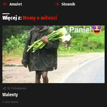
więcej
Amulet
Słownik
Więcej z:
Memy o miłości
10
Polubienia
Walenty
4 lata temu