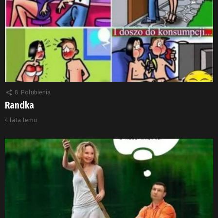
8
Polubienia
Randka
4 lata temu