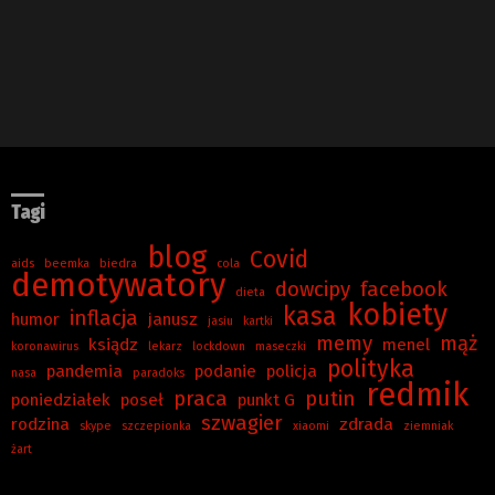
Tagi
blog
Covid
aids
beemka
biedra
cola
demotywatory
dowcipy
facebook
dieta
kobiety
kasa
inflacja
humor
janusz
jasiu
kartki
memy
mąż
ksiądz
menel
koronawirus
lekarz
lockdown
maseczki
polityka
pandemia
podanie
policja
nasa
paradoks
redmik
praca
putin
poniedziałek
poseł
punkt G
szwagier
rodzina
zdrada
skype
szczepionka
xiaomi
ziemniak
żart