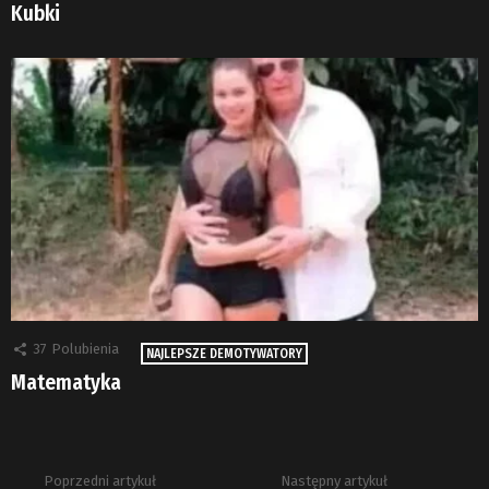
Kubki
37
Polubienia
NAJLEPSZE DEMOTYWATORY
Matematyka
Poprzedni artykuł
Następny artykuł
Zobacz