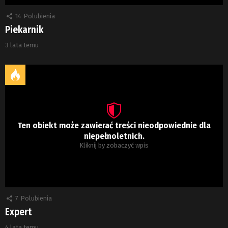
14
Polubienia
Piekarnik
3 lata temu
Ten obiekt może zawierać treści nieodpowiednie dla
niepełnoletnich.
Kliknij by zobaczyć wpis
7
Polubienia
Expert
4 lata temu