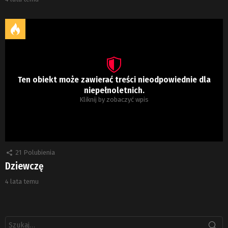
Ten obiekt może zawierać treści nieodpowiednie dla
niepełnoletnich.
Kliknij by zobaczyć wpis
21
Polubienia
Dziewczę
4 lata temu
Szukaj: