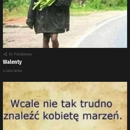
10
Polubienia
Walenty
4 lata temu