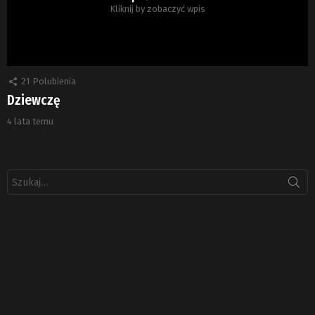
Kliknij by zobaczyć wpis
21
Polubienia
Dziewczę
4 lata temu
Szukaj: