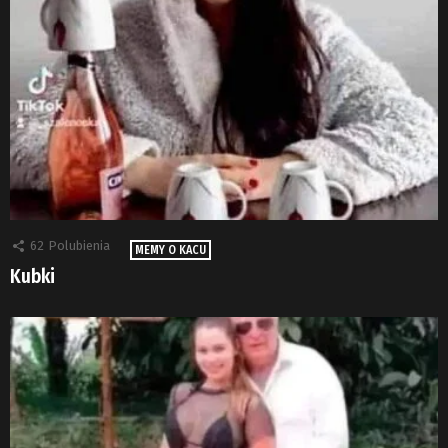
62
Polubienia
MEMY O KACU
Kubki