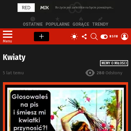
OSTATNIE
POPULARNE
GORĄCE
TRENDY
OBSERWUJ
SZUKAJ
Z
PRZEŁĄCZ
NSFW
NAS
S
SKÓRKĘ
Menu
Kwiaty
MEMY O MIŁOŚCI
5 lat temu
280
Odsłony