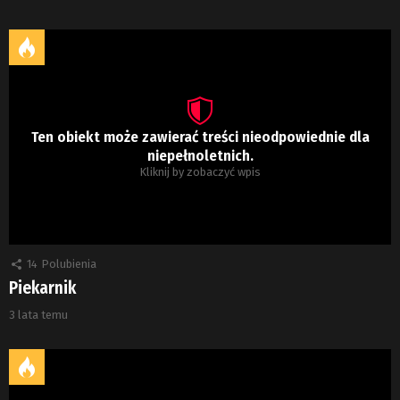
Ten obiekt może zawierać treści nieodpowiednie dla
niepełnoletnich.
Kliknij by zobaczyć wpis
14
Polubienia
Piekarnik
3 lata temu