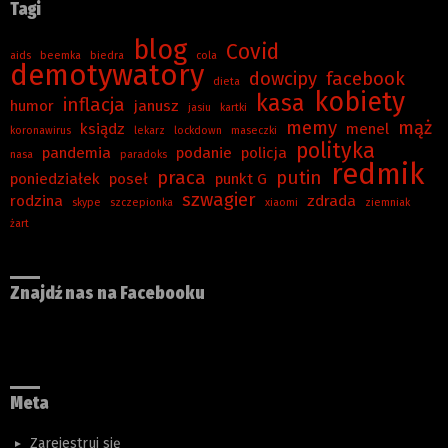
Tagi
blog
Covid
aids
beemka
biedra
cola
demotywatory
dowcipy
facebook
dieta
kobiety
kasa
inflacja
humor
janusz
jasiu
kartki
memy
mąż
ksiądz
menel
koronawirus
lekarz
lockdown
maseczki
polityka
pandemia
podanie
policja
nasa
paradoks
redmik
praca
putin
poniedziałek
poseł
punkt G
szwagier
rodzina
zdrada
skype
szczepionka
xiaomi
ziemniak
żart
Znajdź nas na Facebooku
Meta
Zarejestruj się