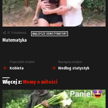
37
Polubienia
NAJLEPSZE DEMOTYWATORY
Matematyka
Poprzedni artykuł
Następny artykuł
Zobacz
więcej
Kobieta
Według statystyk
Więcej z:
Memy o miłości