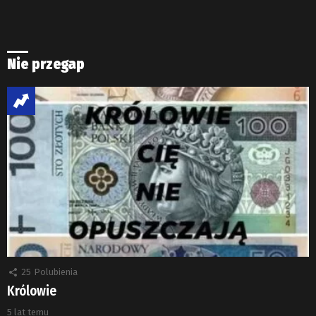
Nie przegap
25
Polubienia
Królowie
5 lat temu