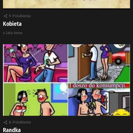
9
Polubienia
Kobieta
4 lata temu
8
Polubienia
Randka