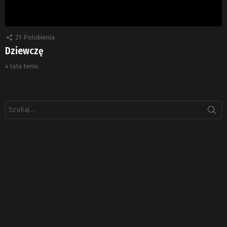
21
Polubienia
Dziewczę
4 lata temu
Szukaj: