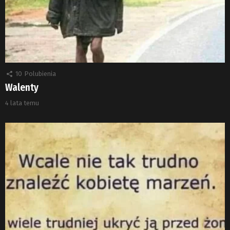
10
Polubienia
Walenty
4 lata temu