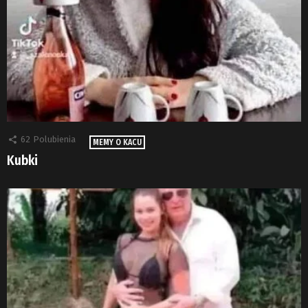
62
Polubienia
MEMY O KACU
Kubki