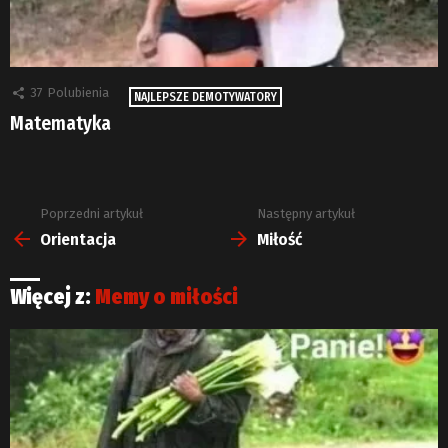
37
Polubienia
NAJLEPSZE DEMOTYWATORY
Matematyka
Poprzedni artykuł
Następny artykuł
Zobacz
więcej
Orientacja
Miłość
Więcej z:
Memy o miłości