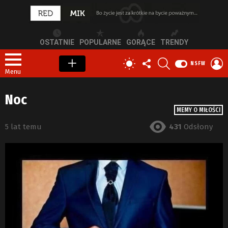
OSTATNIE
POPULARNE
GORĄCE
TRENDY
OBSERWUJ
SZUKAJ
Z
PRZEŁĄCZ
NSFW
NAS
S
SKÓRKĘ
Menu
Noc
MEMY O MIŁOŚCI
5 lat temu
431
Odsłony