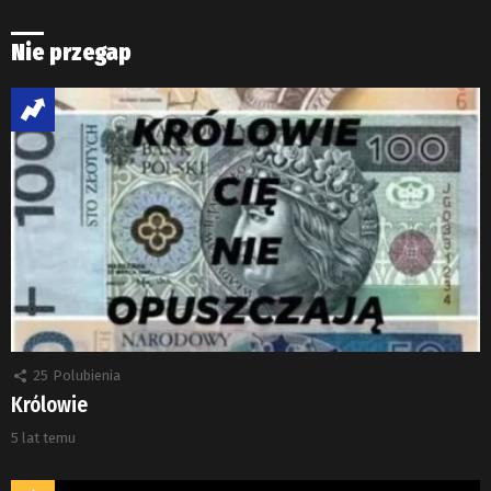
Nie przegap
25
Polubienia
Królowie
5 lat temu