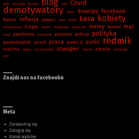
blog
Covid
aids
beemka
biedra
cola
demotywatory
dowcipy
facebook
dieta
kobiety
kasa
inflacja
humor
janusz
jasiu
kartki
memy
mąż
ksiądz
menel
koronawirus
lekarz
lockdown
maseczki
polityka
pandemia
podanie
policja
nasa
paradoks
redmik
praca
putin
poniedziałek
poseł
punkt G
szwagier
rodzina
zdrada
skype
szczepionka
xiaomi
ziemniak
żart
Znajdź nas na Facebooku
Meta
Zarejestruj się
Zaloguj się
Kanał wpisów