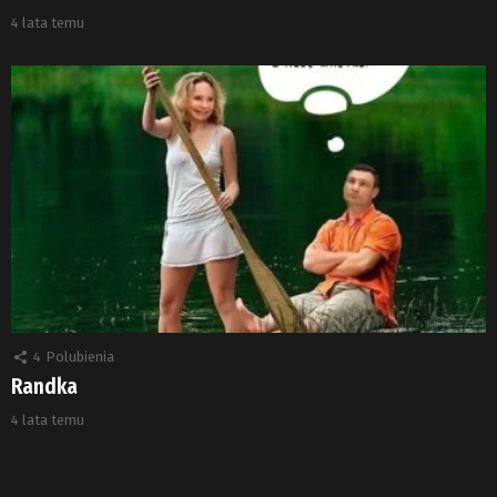
4 lata temu
4
Polubienia
Randka
4 lata temu