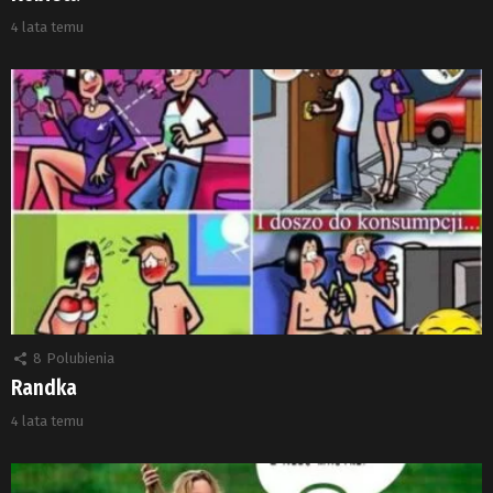
4 lata temu
8
Polubienia
Randka
4 lata temu