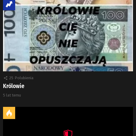
25
Polubienia
Królowie
5 lat temu