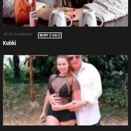
62
Polubienia
MEMY O KACU
Kubki