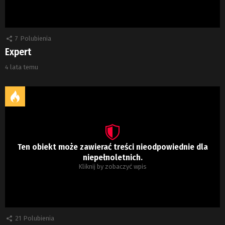
7
Polubienia
Expert
4 lata temu
Ten obiekt może zawierać treści nieodpowiednie dla
niepełnoletnich.
Kliknij by zobaczyć wpis
21
Polubienia