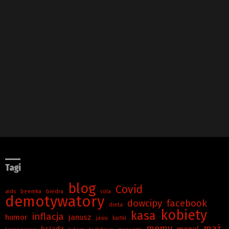
Tagi
blog
Covid
aids
beemka
biedra
cola
demotywatory
dowcipy
facebook
dieta
kobiety
kasa
inflacja
humor
janusz
jasiu
kartki
memy
mąż
ksiądz
menel