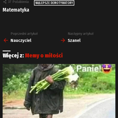
37
Polubienia
NAJLEPSZE DEMOTYWATORY
Matematyka
Poprzedni artykuł
Następny artykuł
Zobacz
więcej
Nauczyciel
Szanel
Więcej z:
Memy o miłości