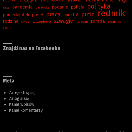
koronawirus
lekarz
lockdown
maseczki
polityka
pandemia
podanie
policja
nasa
paradoks
redmik
praca
putin
poniedziałek
poseł
punkt G
szwagier
rodzina
zdrada
skype
szczepionka
xiaomi
ziemniak
żart
Znajdź nas na Facebooku
Meta
Zarejestruj się
Zaloguj się
Kanał wpisów
Kanał komentarzy