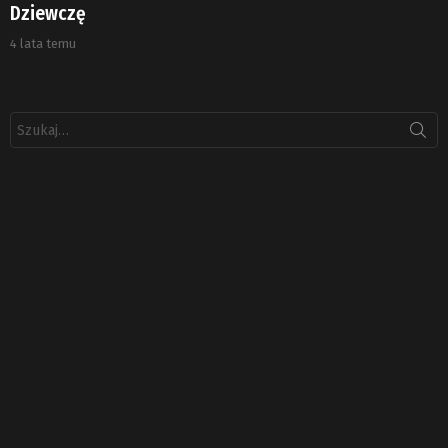
Dziewczę
4 lata temu
Szukaj: