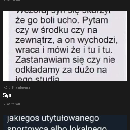
5 lat temu
2
Polubienia
Syn
5 lat temu