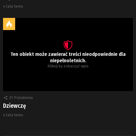
4 lata temu
Ten obiekt może zawierać treści nieodpowiednie dla
niepełnoletnich.
Kliknij by zobaczyć wpis
21
Polubienia
Dziewczę
4 lata temu