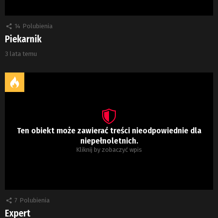
14
Polubienia
Piekarnik
3 lata temu
Ten obiekt może zawierać treści nieodpowiednie dla
niepełnoletnich.
Kliknij by zobaczyć wpis
7
Polubienia
Expert