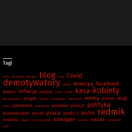
Tagi
blog
Covid
aids
beemka
biedra
cola
demotywatory
dowcipy
facebook
dieta
kobiety
kasa
inflacja
humor
janusz
jasiu
kartki
memy
mąż
ksiądz
menel
koronawirus
lekarz
lockdown
maseczki
polityka
pandemia
podanie
policja
nasa
paradoks
redmik
praca
putin
poniedziałek
poseł
punkt G
szwagier
rodzina
zdrada
skype
szczepionka
xiaomi
ziemniak
żart