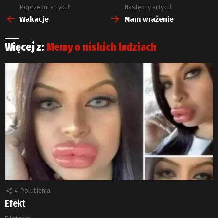
Poprzedni artykuł
Następny artykuł
Zobacz
więcej
Wakacje
Mam wrażenie
Więcej z:
Memy o niskich ludziach
4
Polubienia
Efekt