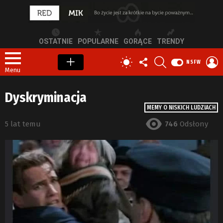
OSTATNIE
POPULARNE
GORĄCE
TRENDY
OBSERWUJ
SZUKAJ
Z
PRZEŁĄCZ
NSFW
NAS
S
SKÓRKĘ
Menu
Dyskryminacja
MEMY O NISKICH LUDZIACH
5 lat temu
746
Odsłony