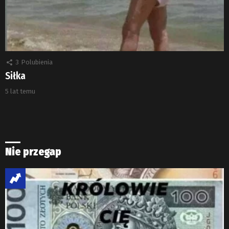
3
Polubienia
Siłka
5 lat temu
Nie przegap