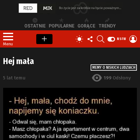
OSTATNIE
POPULARNE
GORĄCE
TRENDY
OBSERWUJ
SZUKAJ
Z
PRZEŁĄCZ
NSFW
NAS
S
SKÓRKĘ
Menu
Hej mała
MEMY O NISKICH LUDZIACH
5 lat temu
199
Odsłony