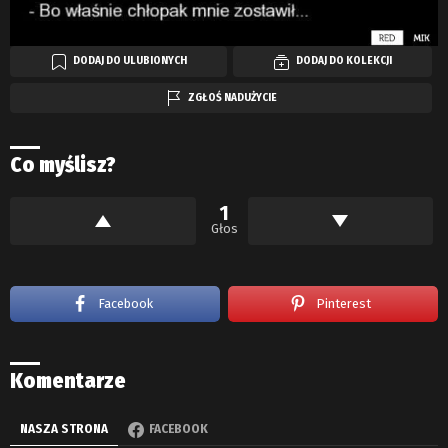
DODAJ DO ULUBIONYCH
DODAJ DO KOLEKCJI
ZGŁOŚ NADUŻYCIE
Co myślisz?
1
Głos
Facebook
Pinterest
Komentarze
NASZA STRONA
FACEBOOK