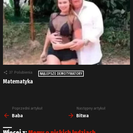
37
Polubienia
NAJLEPSZE DEMOTYWATORY
Matematyka
Poprzedni artykuł
Następny artykuł
Zobacz
więcej
Baba
Bitwa
Więcej z:
Memy o niskich ludziach