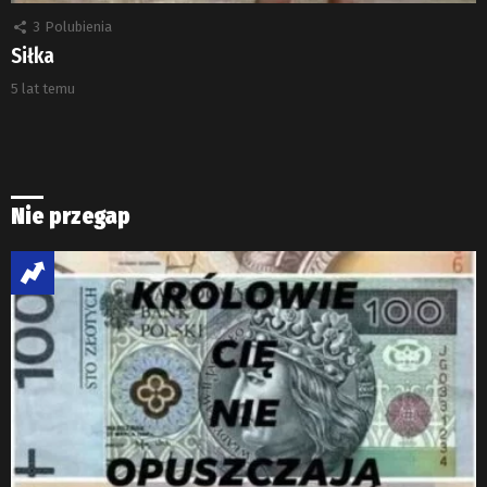
3
Polubienia
Siłka
5 lat temu
Nie przegap