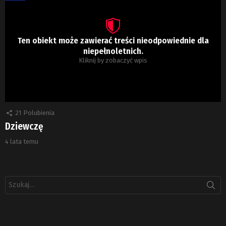
Ten obiekt może zawierać treści nieodpowiednie dla
niepełnoletnich.
Kliknij by zobaczyć wpis
21
Polubienia
Dziewczę
4 lata temu
Szukaj: