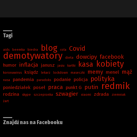
Tagi
blog
Covid
aids
beemka
biedra
cola
demotywatory
dowcipy
facebook
dieta
kobiety
kasa
inflacja
humor
janusz
jasiu
kartki
memy
mąż
ksiądz
menel
koronawirus
lekarz
lockdown
maseczki
polityka
pandemia
podanie
policja
nasa
paradoks
redmik
praca
putin
poniedziałek
poseł
punkt G
szwagier
rodzina
zdrada
skype
szczepionka
xiaomi
ziemniak
żart
Znajdź nas na Facebooku