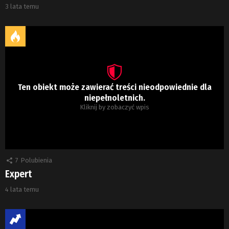
3 lata temu
Ten obiekt może zawierać treści nieodpowiednie dla
niepełnoletnich.
Kliknij by zobaczyć wpis
7
Polubienia
Expert
4 lata temu