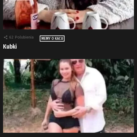
62
Polubienia
MEMY O KACU
Kubki