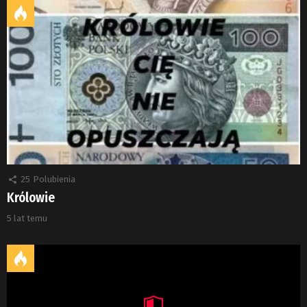
25
Polubienia
Królowie
5 lat temu