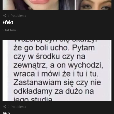
4
Polubienia
Efekt
5 lat temu
2
Polubienia
Syn