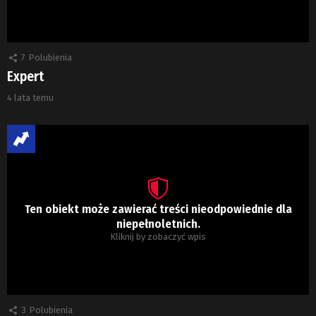
7
Polubienia
Expert
4 lata temu
Ten obiekt może zawierać treści nieodpowiednie dla
niepełnoletnich.
Kliknij by zobaczyć wpis
3
Polubienia