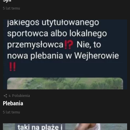
5 lat temu
4
Polubienia
Plebania
5 lat temu