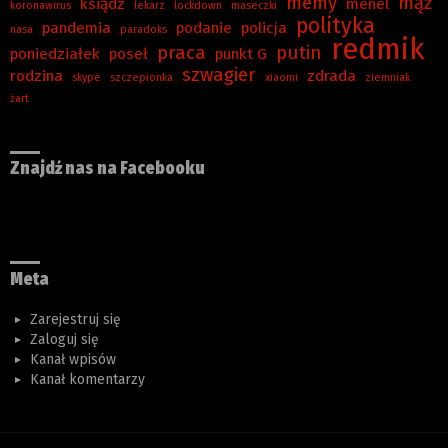
memy
mąż
ksiądz
menel
koronawirus
lekarz
lockdown
maseczki
polityka
pandemia
podanie
policja
nasa
paradoks
redmik
praca
putin
poniedziałek
poseł
punkt G
szwagier
rodzina
zdrada
skype
szczepionka
xiaomi
ziemniak
żart
Znajdź nas na Facebooku
Meta
Zarejestruj się
Zaloguj się
Kanał wpisów
Kanał komentarzy