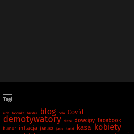
Tagi
blog
Covid
aids
beemka
biedra
cola
demotywatory
dowcipy
facebook
dieta
kobiety
kasa
inflacja
humor
janusz
jasiu
kartki