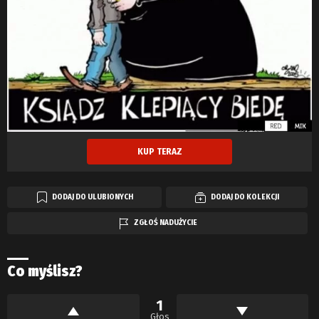
KUP TERAZ
DODAJ DO ULUBIONYCH
DODAJ DO KOLEKCJI
ZGŁOŚ NADUŻYCIE
Co myślisz?
1
Głos