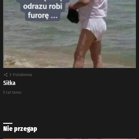
3
Polubienia
Siłka
5 lat temu
Nie przegap