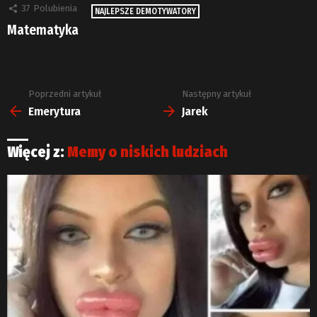
37
Polubienia
NAJLEPSZE DEMOTYWATORY
Matematyka
Poprzedni artykuł
Następny artykuł
Zobacz
więcej
Emerytura
Jarek
Więcej z:
Memy o niskich ludziach