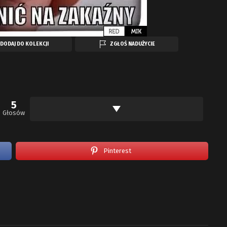
DODAJ DO KOLEKCJI
ZGŁOŚ NADUŻYCIE
5
Głosów
Pinterest