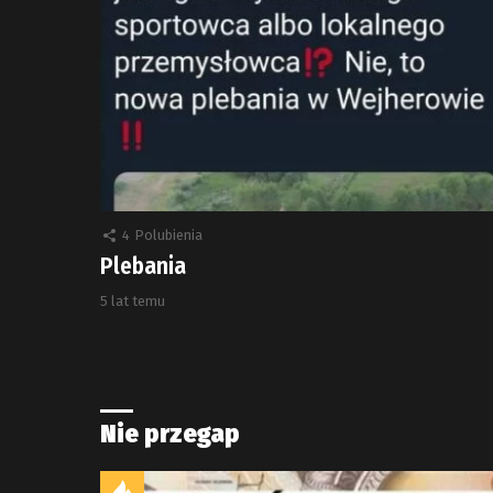
4
Polubienia
Plebania
5 lat temu
Nie przegap