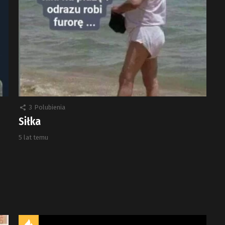
3
Polubienia
Siłka
5 lat temu