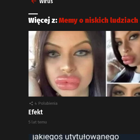
Wirus
Więcej z:
Memy o niskich ludziach
4
Polubienia
Efekt
5 lat temu