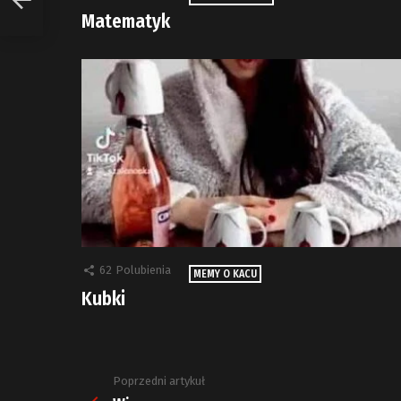
Matematyk
62
Polubienia
MEMY O KACU
Kubki
Poprzedni artykuł
Zobacz
więcej