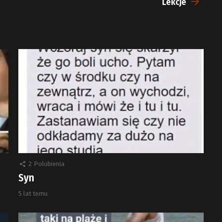
Lekcje
2
Polubienia
Syn
5 lat temu