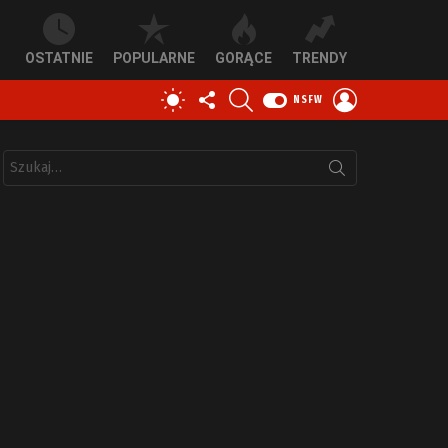
OSTATNIE
POPULARNE
GORĄCE
TRENDY
OBSERWUJ
SZUKAJ
ZALOGUJ
PRZEŁĄCZ
NSFW
NAS
SIĘ
SKÓRKĘ
Szukaj: