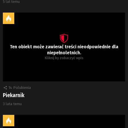
5 lat temu
Ten obiekt może zawierać treści nieodpowiednie dla
niepełnoletnich.
Kliknij by zobaczyć wpis
14
Polubienia
Piekarnik
3 lata temu