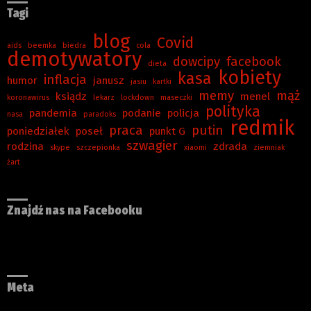
Tagi
blog
Covid
aids
beemka
biedra
cola
demotywatory
dowcipy
facebook
dieta
kobiety
kasa
inflacja
humor
janusz
jasiu
kartki
memy
mąż
ksiądz
menel
koronawirus
lekarz
lockdown
maseczki
polityka
pandemia
podanie
policja
nasa
paradoks
redmik
praca
putin
poniedziałek
poseł
punkt G
szwagier
rodzina
zdrada
skype
szczepionka
xiaomi
ziemniak
żart
Znajdź nas na Facebooku
Meta