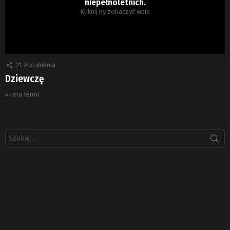
niepełnoletnich.
Kliknij by zobaczyć wpis
21
Polubienia
Dziewczę
4 lata temu
Szukaj: