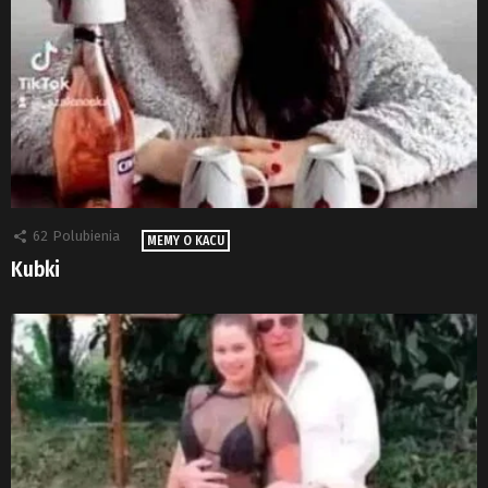
62
Polubienia
MEMY O KACU
Kubki