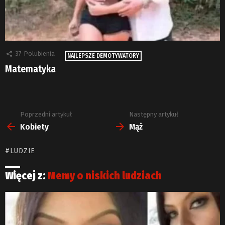
37
Polubienia
NAJLEPSZE DEMOTYWATORY
Matematyka
Poprzedni artykuł
Następny artykuł
Zobacz
więcej
Kobiety
Mąż
LUDZIE
Więcej z:
Memy o niskich ludziach