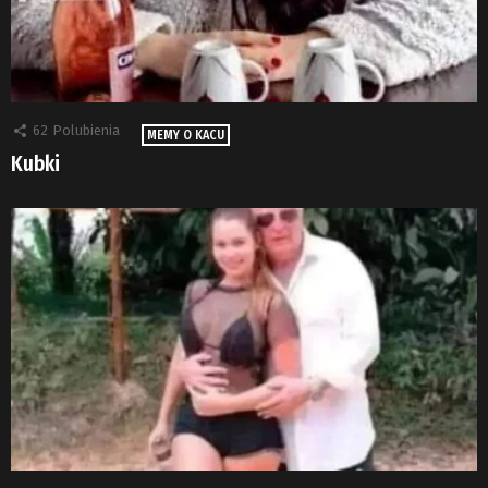
62
Polubienia
MEMY O KACU
Kubki