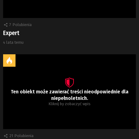
7
Polubienia
Expert
4 lata temu
Ten obiekt może zawierać treści nieodpowiednie dla
niepełnoletnich.
Kliknij by zobaczyć wpis
21
Polubienia