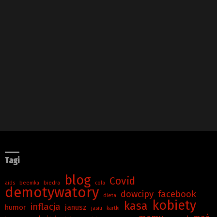
Tagi
blog
Covid
aids
beemka
biedra
cola
demotywatory
dowcipy
facebook
dieta
kobiety
kasa
inflacja
humor
janusz
jasiu
kartki