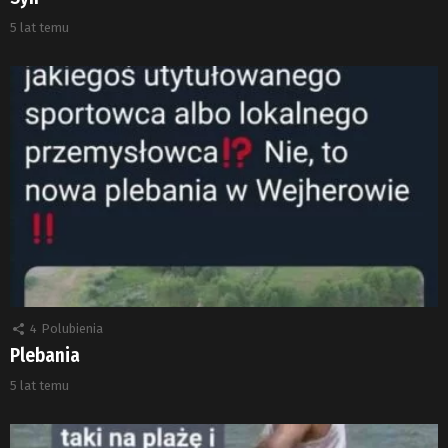
5 lat temu
4
Polubienia
Plebania
5 lat temu