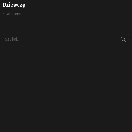
Dziewczę
4 lata temu
Szukaj: