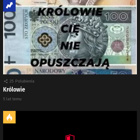
25
Polubienia
Królowie
5 lat temu