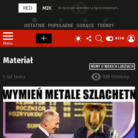
OSTATNIE
POPULARNE
GORĄCE
TRENDY
OBSERWUJ
SZUKAJ
Z
PRZEŁĄCZ
NSFW
NAS
S
SKÓRKĘ
Menu
Materiał
MEMY O NISKICH LUDZIACH
5 lat temu
125
Odsłony