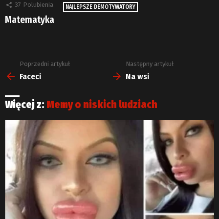
37
Polubienia
NAJLEPSZE DEMOTYWATORY
Matematyka
Poprzedni artykuł
Następny artykuł
Zobacz
więcej
Faceci
Na wsi
Więcej z:
Memy o niskich ludziach