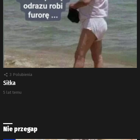
3
Polubienia
Siłka
5 lat temu
Nie przegap