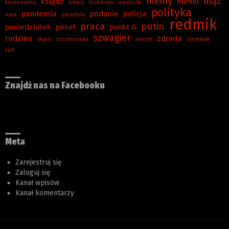
memy
mąż
ksiądz
menel
koronawirus
lekarz
lockdown
maseczki
polityka
pandemia
podanie
policja
nasa
paradoks
redmik
praca
putin
poniedziałek
poseł
punkt G
szwagier
rodzina
zdrada
skype
szczepionka
xiaomi
ziemniak
żart
Znajdź nas na Facebooku
Meta
Zarejestruj się
Zaloguj się
Kanał wpisów
Kanał komentarzy