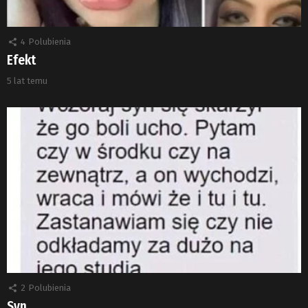
4
Polubienia
Efekt
5 lat temu
2
Polubienia
Syn