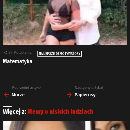
37
Polubienia
NAJLEPSZE DEMOTYWATORY
Matematyka
Poprzedni artykuł
Następny artykuł
Zobacz
więcej
Morze
Papierosy
Więcej z:
Memy o niskich ludziach