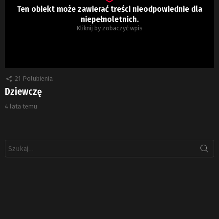
Ten obiekt może zawierać treści nieodpowiednie dla
niepełnoletnich.
Kliknij by zobaczyć wpis
21
Polubienia
Dziewczę
4 lata temu
Szukaj: