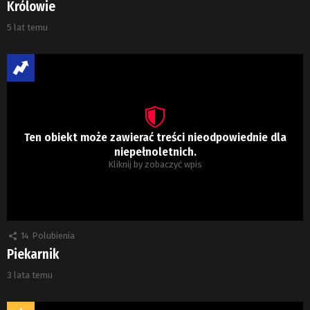
Królowie
5 lat temu
Ten obiekt może zawierać treści nieodpowiednie dla
niepełnoletnich.
Kliknij by zobaczyć wpis
14
Polubienia
Piekarnik
3 lata temu