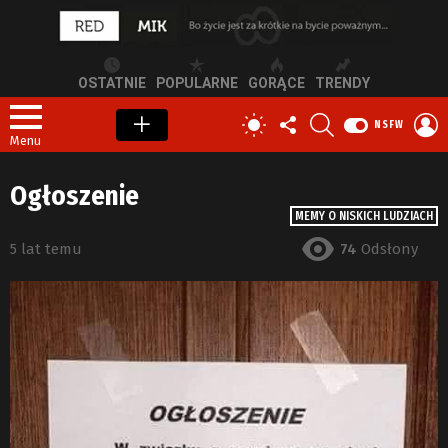
OSTATNIE
POPULARNE
GORĄCE
TRENDY
OBSERWUJ
SZUKAJ
Z
PRZEŁĄCZ
NSFW
NAS
S
SKÓRKĘ
Menu
Ogłoszenie
MEMY O NISKICH LUDZIACH
5 lat temu
74
Odsłony