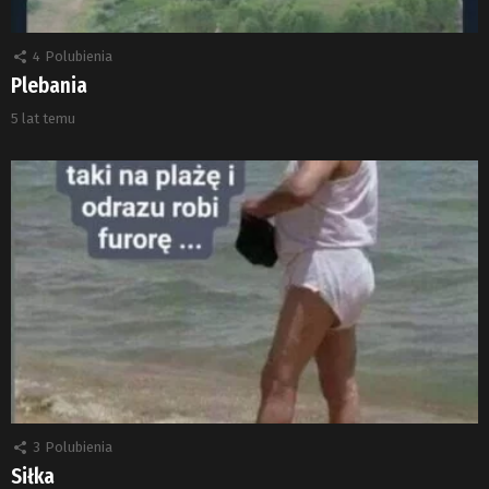
4
Polubienia
Plebania
5 lat temu
3
Polubienia
Siłka