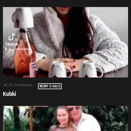
62
Polubienia
MEMY O KACU
Kubki