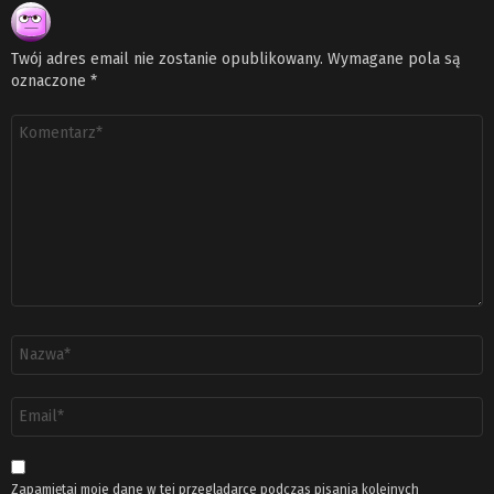
Twój adres email nie zostanie opublikowany.
Wymagane pola są
oznaczone
*
Komentarz
*
Nazwa
*
Adres
email
*
Zapamiętaj moje dane w tej przeglądarce podczas pisania kolejnych