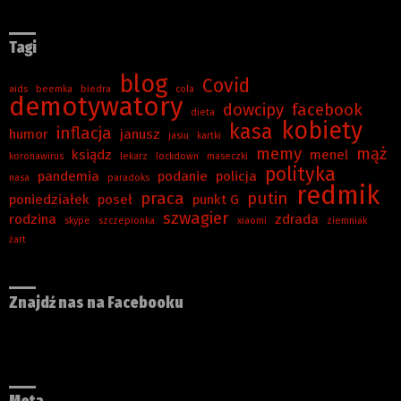
Tagi
blog
Covid
aids
beemka
biedra
cola
demotywatory
dowcipy
facebook
dieta
kobiety
kasa
inflacja
humor
janusz
jasiu
kartki
memy
mąż
ksiądz
menel
koronawirus
lekarz
lockdown
maseczki
polityka
pandemia
podanie
policja
nasa
paradoks
redmik
praca
putin
poniedziałek
poseł
punkt G
szwagier
rodzina
zdrada
skype
szczepionka
xiaomi
ziemniak
żart
Znajdź nas na Facebooku