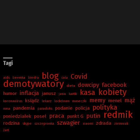
Tagi
blog
Covid
aids
beemka
biedra
cola
demotywatory
dowcipy
facebook
dieta
kobiety
kasa
inflacja
humor
janusz
jasiu
kartki
memy
mąż
ksiądz
menel
koronawirus
lekarz
lockdown
maseczki
polityka
pandemia
podanie
policja
nasa
paradoks
redmik
praca
putin
poniedziałek
poseł
punkt G
szwagier
rodzina
zdrada
skype
szczepionka
xiaomi
ziemniak
żart