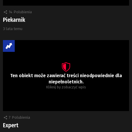
14
Polubienia
Piekarnik
3 lata temu
Ten obiekt może zawierać treści nieodpowiednie dla
niepełnoletnich.
Kliknij by zobaczyć wpis
7
Polubienia
Expert