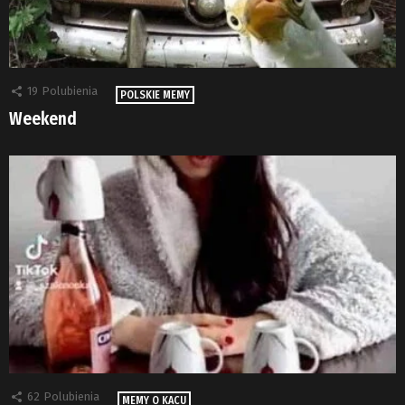
19
Polubienia
POLSKIE MEMY
Weekend
62
Polubienia
MEMY O KACU