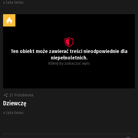
4 lata temu
Ten obiekt może zawierać treści nieodpowiednie dla
niepełnoletnich.
Kliknij by zobaczyć wpis
21
Polubienia
Dziewczę
4 lata temu
Szukaj: