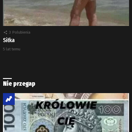
3
Polubienia
Siłka
5 lat temu
Nie przegap