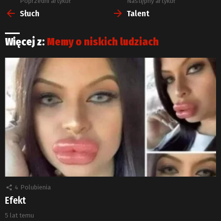
Poprzedni artykuł
Następny artykuł
Zobacz
więcej
Słuch
Talent
Więcej z:
Memy o niskich ludziach
4
Polubienia
Efekt
5 lat temu