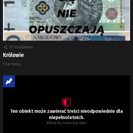
25
Polubienia
Królowie
5 lat temu
Ten obiekt może zawierać treści nieodpowiednie dla
niepełnoletnich.
Kliknij by zobaczyć wpis