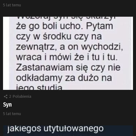
5 lat temu
2
Polubienia
Syn
5 lat temu