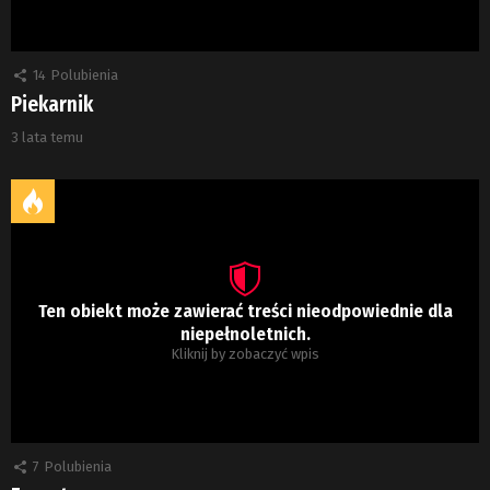
14
Polubienia
Piekarnik
3 lata temu
Ten obiekt może zawierać treści nieodpowiednie dla
niepełnoletnich.
Kliknij by zobaczyć wpis
7
Polubienia