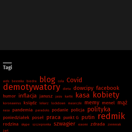
Tagi
blog
Covid
aids
beemka
biedra
cola
demotywatory
dowcipy
facebook
dieta
kobiety
kasa
inflacja
humor
janusz
jasiu
kartki
memy
mąż
ksiądz
menel
koronawirus
lekarz
lockdown
maseczki
polityka
pandemia
podanie
policja
nasa
paradoks
redmik
praca
putin
poniedziałek
poseł
punkt G
szwagier
rodzina
zdrada
skype
szczepionka
xiaomi
ziemniak
żart