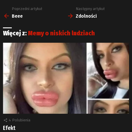
Poprzedni artykuł
Następny artykuł
Zobacz
więcej
Beee
Zdolności
Więcej z:
Memy o niskich ludziach
4
Polubienia
Efekt