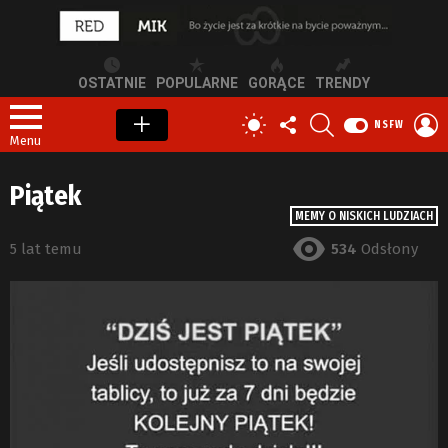
OSTATNIE
POPULARNE
GORĄCE
TRENDY
OBSERWUJ
SZUKAJ
Z
PRZEŁĄCZ
NSFW
NAS
S
SKÓRKĘ
Menu
Piątek
MEMY O NISKICH LUDZIACH
5 lat temu
534
Odsłony