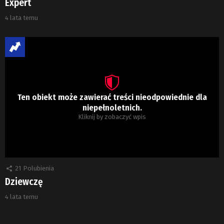
Expert
4 lata temu
Ten obiekt może zawierać treści nieodpowiednie dla
niepełnoletnich.
Kliknij by zobaczyć wpis
21
Polubienia
Dziewczę
4 lata temu