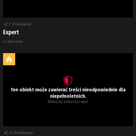
7
Polubienia
Expert
4 lata temu
Ten obiekt może zawierać treści nieodpowiednie dla
niepełnoletnich.
Kliknij by zobaczyć wpis
21
Polubienia