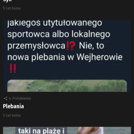
5 lat temu
4
Polubienia
Plebania
5 lat temu