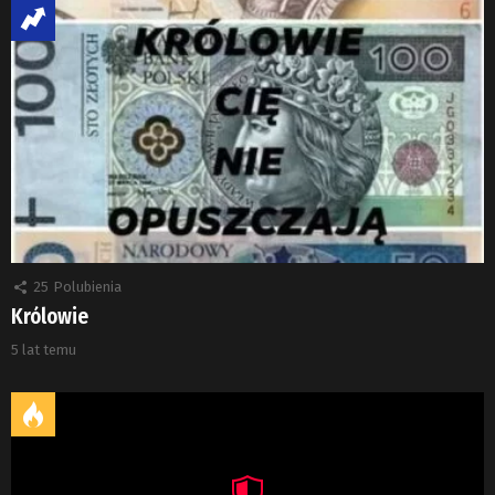
25
Polubienia
Królowie
5 lat temu