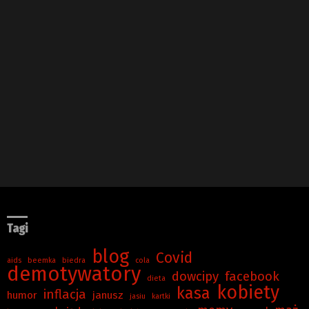
Tagi
blog
Covid
aids
beemka
biedra
cola
demotywatory
dowcipy
facebook
dieta
kobiety
kasa
inflacja
humor
janusz
jasiu
kartki