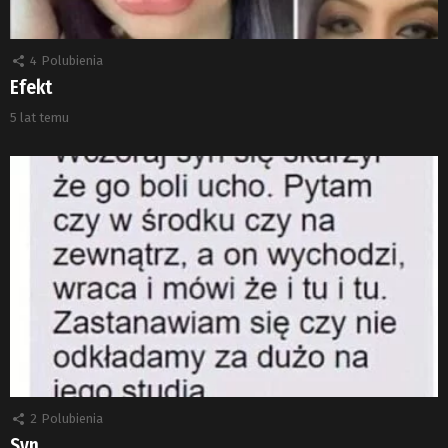
4
Polubienia
Efekt
5 lat temu
2
Polubienia
Syn