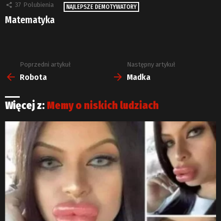
37
Polubienia
NAJLEPSZE DEMOTYWATORY
Matematyka
Poprzedni artykuł
Następny artykuł
Zobacz
więcej
Robota
Madka
Więcej z:
Memy o niskich ludziach