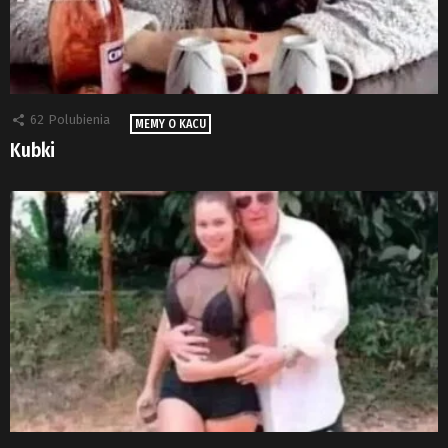
62
Polubienia
MEMY O KACU
Kubki