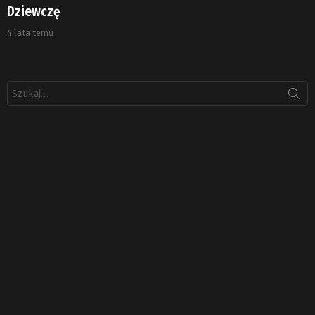
Dziewczę
4 lata temu
Szukaj: