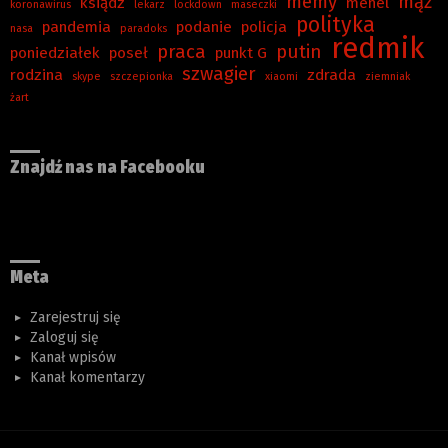
memy
mąż
ksiądz
menel
koronawirus
lekarz
lockdown
maseczki
polityka
pandemia
podanie
policja
nasa
paradoks
redmik
praca
putin
poniedziałek
poseł
punkt G
szwagier
rodzina
zdrada
skype
szczepionka
xiaomi
ziemniak
żart
Znajdź nas na Facebooku
Meta
Zarejestruj się
Zaloguj się
Kanał wpisów
Kanał komentarzy