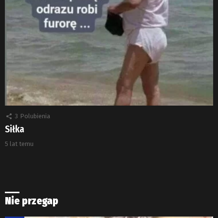
3
Polubienia
Siłka
5 lat temu
Nie przegap