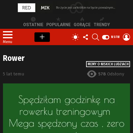
OSTATNIE
POPULARNE
GORĄCE
TRENDY
OBSERWUJ
SZUKAJ
Z
PRZEŁĄCZ
NSFW
NAS
S
SKÓRKĘ
Menu
Rower
MEMY O NISKICH LUDZIACH
5 lat temu
578
Odsłony