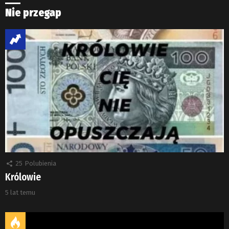
Nie przegap
25
Polubienia
Królowie
5 lat temu