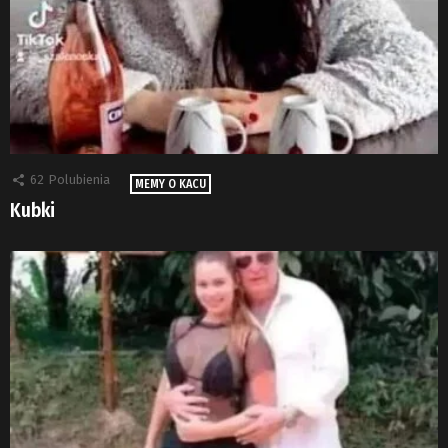
62
Polubienia
MEMY O KACU
Kubki