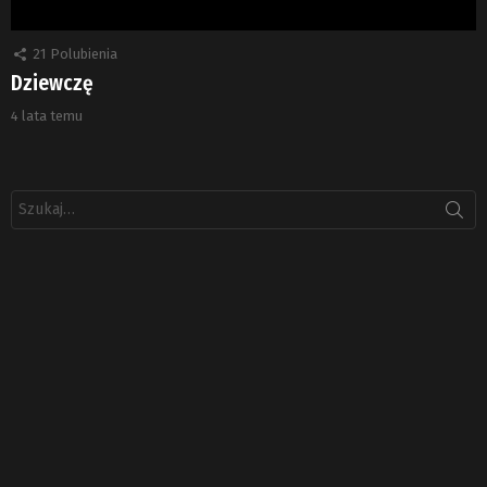
21
Polubienia
Dziewczę
4 lata temu
Szukaj: