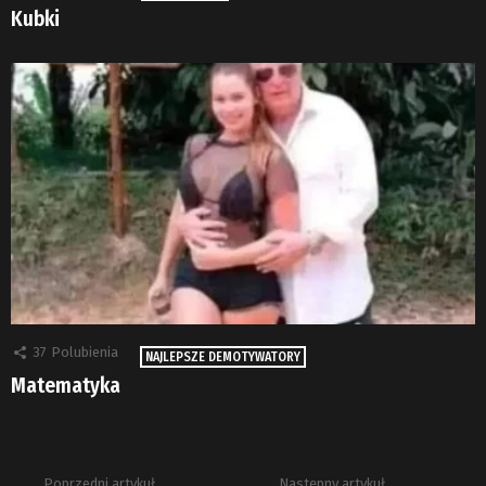
Kubki
37
Polubienia
NAJLEPSZE DEMOTYWATORY
Matematyka
Poprzedni artykuł
Następny artykuł
Zobacz