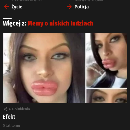
więcej
Życie
Policja
Więcej z:
Memy o niskich ludziach
4
Polubienia
Efekt
5 lat temu