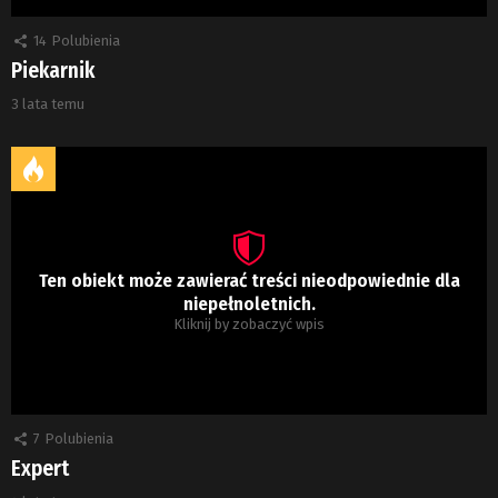
14
Polubienia
Piekarnik
3 lata temu
Ten obiekt może zawierać treści nieodpowiednie dla
niepełnoletnich.
Kliknij by zobaczyć wpis
7
Polubienia
Expert