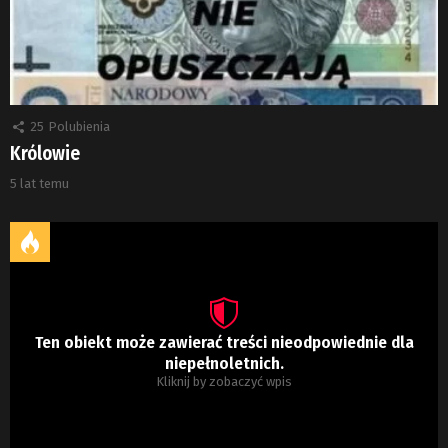
25
Polubienia
Królowie
5 lat temu
Ten obiekt może zawierać treści nieodpowiednie dla
niepełnoletnich.
Kliknij by zobaczyć wpis