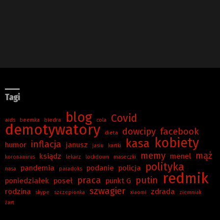
Tagi
blog
Covid
aids
beemka
biedra
cola
demotywatory
dowcipy
facebook
dieta
kobiety
kasa
inflacja
humor
janusz
jasiu
kartki
memy
mąż
ksiądz
menel
koronawirus
lekarz
lockdown
maseczki
polityka
pandemia
podanie
policja
nasa
paradoks
redmik
praca
putin
poniedziałek
poseł
punkt G
szwagier
rodzina
zdrada
skype
szczepionka
xiaomi
ziemniak
żart