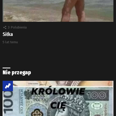
3
Polubienia
Siłka
5 lat temu
Nie przegap