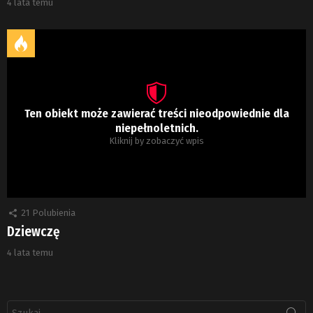
4 lata temu
Ten obiekt może zawierać treści nieodpowiednie dla
niepełnoletnich.
Kliknij by zobaczyć wpis
21
Polubienia
Dziewczę
4 lata temu
Szukaj: